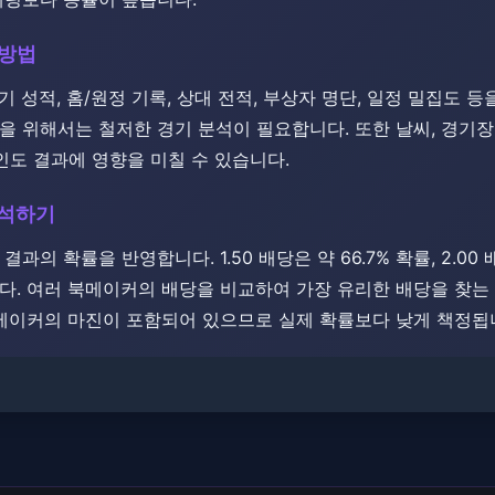
 방법
5경기 성적, 홈/원정 기록, 상대 전적, 부상자 명단, 일정 밀집도 
 위해서는 철저한 경기 분석이 필요합니다. 또한 날씨, 경기장 
인도 결과에 영향을 미칠 수 있습니다.
분석하기
과의 확률을 반영합니다. 1.50 배당은 약 66.7% 확률, 2.00 
다. ​​여러 북메이커의 배당을 비교하여 가장 유리한 배당을 찾는
 북메이커의 마진이 포함되어 있으므로 실제 확률보다 낮게 책정됩