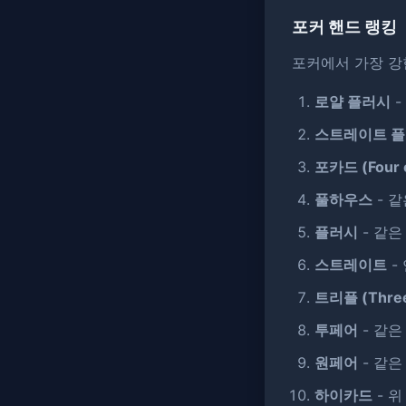
포커 핸드 랭킹
포커에서 가장 강
로얄 플러시
-
스트레이트 
포카드 (Four o
풀하우스
- 같
플러시
- 같은
스트레이트
-
트리플 (Three 
투페어
- 같은
원페어
- 같은
하이카드
- 위