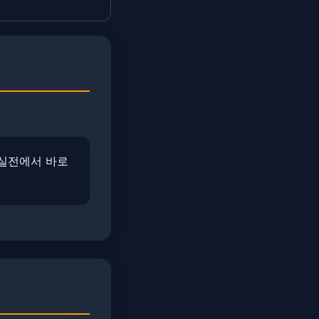
 실전에서 바로