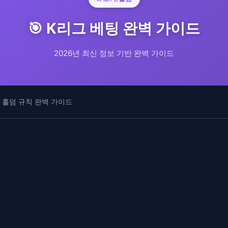
🎯 K리그 베팅 완벽 가이드
2026년 최신 정보 기반 완벽 가이드
 홀덤 규칙 완벽 가이드