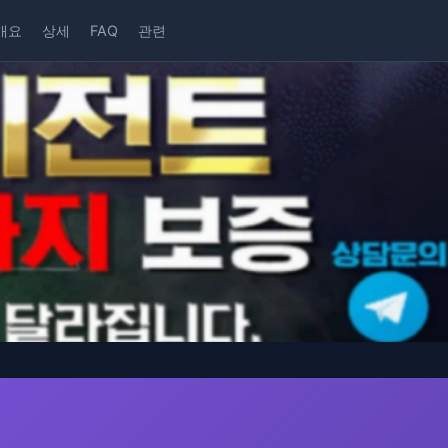
개요
상세
FAQ
관련