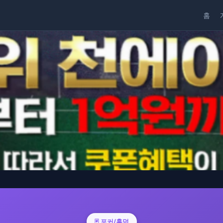
홈
🃏 포커/홀덤