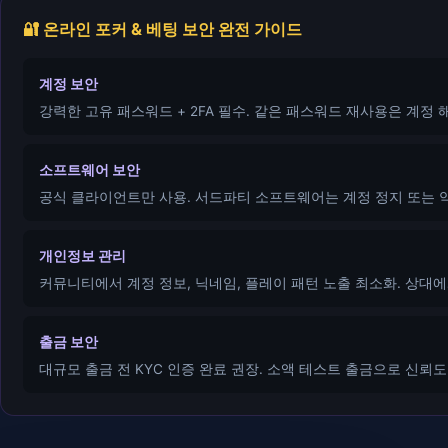
🔐 온라인 포커 & 베팅 보안 완전 가이드
계정 보안
강력한 고유 패스워드 + 2FA 필수. 같은 패스워드 재사용은 계정 
소프트웨어 보안
공식 클라이언트만 사용. 서드파티 소프트웨어는 계정 정지 또는 
개인정보 관리
커뮤니티에서 계정 정보, 닉네임, 플레이 패턴 노출 최소화. 상대
출금 보안
대규모 출금 전 KYC 인증 완료 권장. 소액 테스트 출금으로 신뢰도