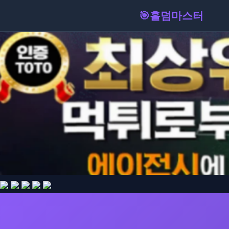
🎯
홀덤마스터