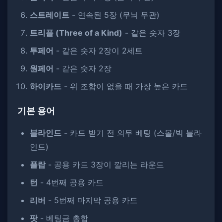
스트레이트
- 연속된 5장 (무늬 무관)
트리플 (Three of a Kind)
- 같은 숫자 3장
투페어
- 같은 숫자 2장이 2세트
원페어
- 같은 숫자 2장
하이카드
- 위 조합이 없을 때 가장 높은 카드
기본 용어
블라인드
- 카드 받기 전 의무 베팅 (스몰/빅 블라
인드)
플랍
- 공용 카드 3장이 깔리는 라운드
턴
- 4번째 공용 카드
리버
- 5번째 마지막 공용 카드
팟
- 베팅금 총합