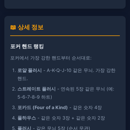
📖 상세 정보
포커 핸드 랭킹
포커에서 가장 강한 핸드부터 순서대로:
로얄 플러시
- A-K-Q-J-10 같은 무늬. ​가장 강한
핸드.
스트레이트 플러시
- 연속된 5장 같은 무늬 (예:
5-6-7-8-9 하트)
포카드 (Four of a Kind)
- 같은 숫자 4장
풀하우스
- 같은 숫자 3장 + 같은 숫자 2장
플러시
- 같은 무늬 5장 (순서 무관)