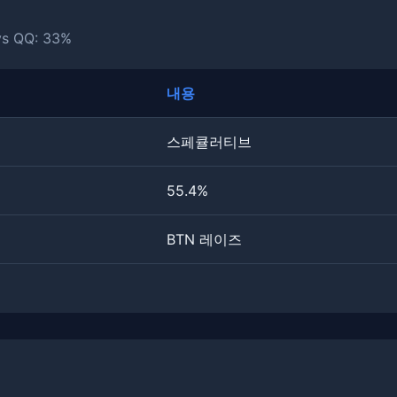
vs QQ: 33%
내용
스페큘러티브
55.4%
BTN 레이즈