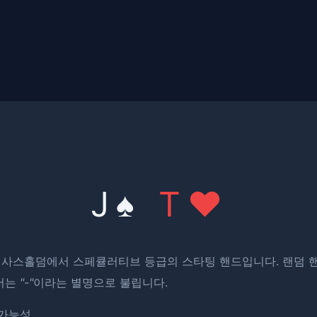
J♠
T♥
 텍사스홀덤에서 스페큘러티브 등급의 스타팅 핸드입니다. 랜덤 
에서는
"-"
이라는 별명으로 불립니다.
 가능성.