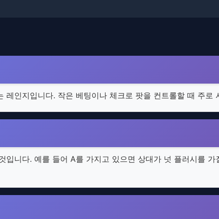
 레인지입니다. 작은 베팅이나 체크로 팟을 컨트롤할 때 주로 
것입니다. 예를 들어 A를 가지고 있으면 상대가 넛 플러시를 가