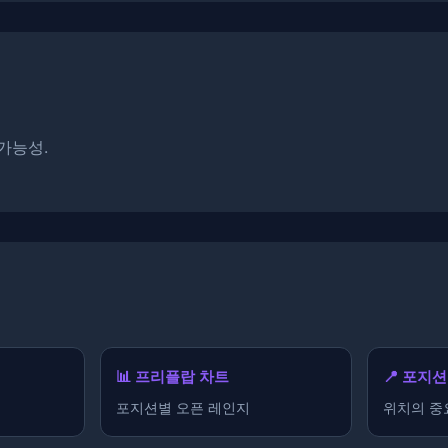
 가능성.
📊 프리플랍 차트
📍 포지션
포지션별 오픈 레인지
위치의 중