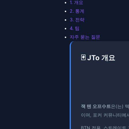
1. ​​개요
2. 통계
3. ​​전략
4. 팁
자주 묻는 질문
🃏 JTo 개요
잭 텐 오프수트
은(는)
이며, 포커 커뮤니티
BTN 전용. 스트레이트