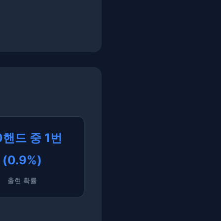
0핸드 중 1번
(0.9%)
출현 확률