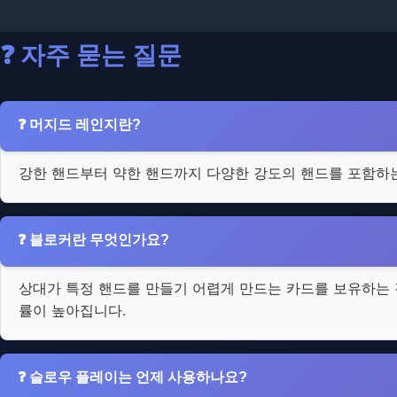
❓ 자주 묻는 질문
❓ 머지드 레인지란?
강한 핸드부터 약한 핸드까지 다양한 강도의 핸드를 포함하는
❓ 블로커란 무엇인가요?
상대가 특정 핸드를 만들기 어렵게 만드는 카드를 보유하는 
률이 높아집니다.
❓ 슬로우 플레이는 언제 사용하나요?