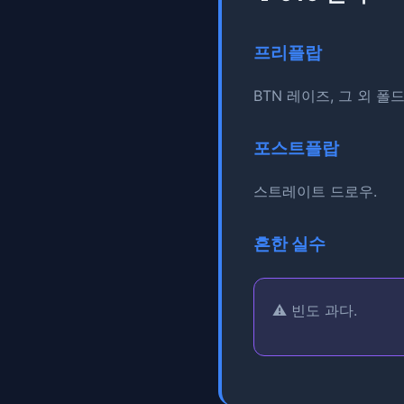
프리플랍
BTN 레이즈, 그 외 폴드
포스트플랍
스트레이트 드로우.
흔한 실수
⚠️ 빈도 과다.