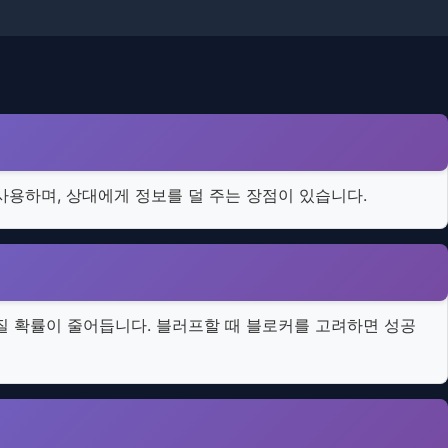
사용하며, 상대에게 정보를 덜 주는 장점이 있습니다.
질 확률이 줄어듭니다. 블러프할 때 블로커를 고려하면 성공