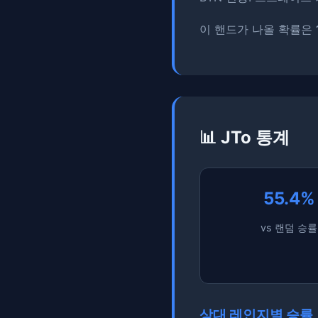
이 핸드가 나올 확률은
📊 JTo 통계
55.4%
vs 랜덤 승률
상대 레인지별 승률