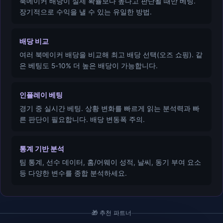
북메이커 배당이 실제 확률보다 높다고 판단될 때만 베팅.
장기적으로 수익을 낼 수 있는 유일한 방법.
배당 비교
여러 북메이커 배당을 비교해 최고 배당 선택(오즈 쇼핑). 같
은 베팅도 5-10% 더 높은 배당이 가능합니다.
인플레이 베팅
경기 중 실시간 베팅. 상황 변화를 빠르게 읽는 분석력과 빠
른 판단이 필요합니다. 배당 변동폭 주의.
통계 기반 분석
팀 통계, 선수 데이터, 홈/어웨이 성적, 날씨, 동기 부여 요소
등 다양한 변수를 종합 분석하세요.
🎁 추천 파트너