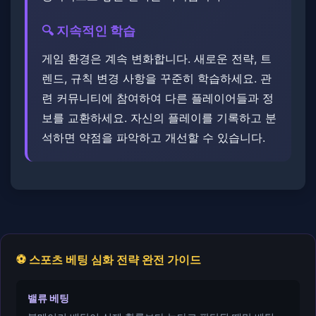
🔍 지속적인 학습
게임 환경은 계속 변화합니다. 새로운 전략, 트
렌드, 규칙 변경 사항을 꾸준히 학습하세요. 관
련 커뮤니티에 참여하여 다른 플레이어들과 정
보를 교환하세요. ​​자신의 플레이를 기록하고 분
석하면 약점을 파악하고 개선할 수 있습니다.
⚽ 스포츠 베팅 심화 전략 완전 가이드
밸류 베팅