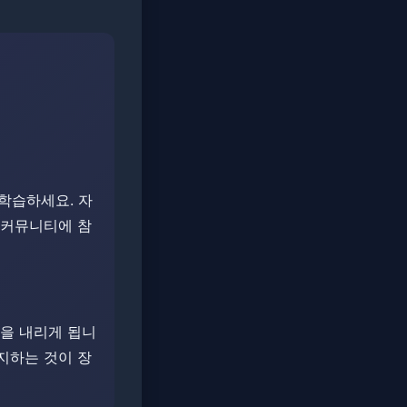
학습하세요. ​자
 커뮤니티에 참
정을 내리게 됩니
유지하는 것이 장