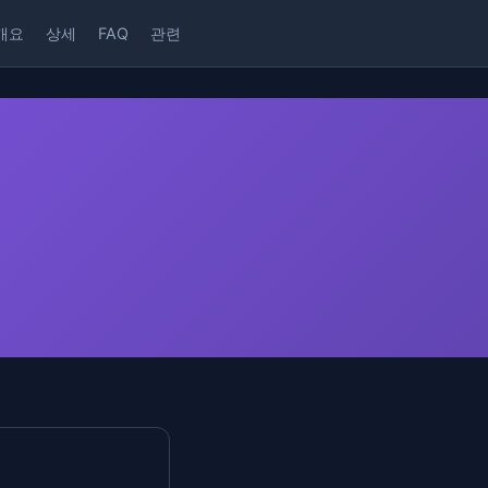
개요
상세
FAQ
관련