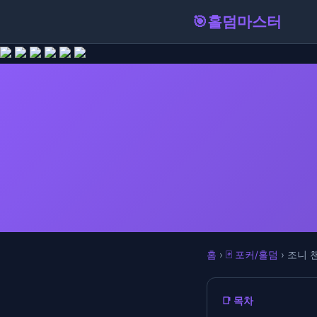
🎯
홀덤마스터
홈
›
🃏 포커/홀덤
› 조니 
📑 목차