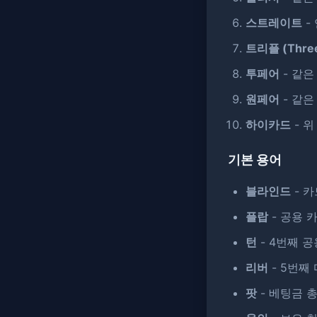
스트레이트
-
트리플 (Three 
투페어
- 같은
원페어
- 같은
하이카드
- 위
기본 용어
블라인드
- 카
플랍
- 공용 
턴
- 4번째 공
리버
- 5번째
팟
- 베팅금 