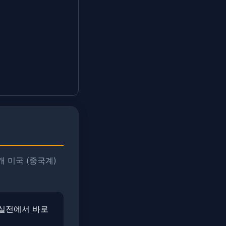
0개 미국 (중국계)
 실전에서 바로