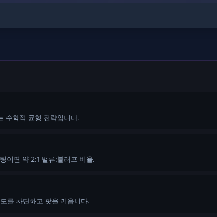
 않는 수학적 균형 전략입니다.
이면 약 2:1 밸류:블러프 비율.
 빈도를 차단하고 팟을 키웁니다.