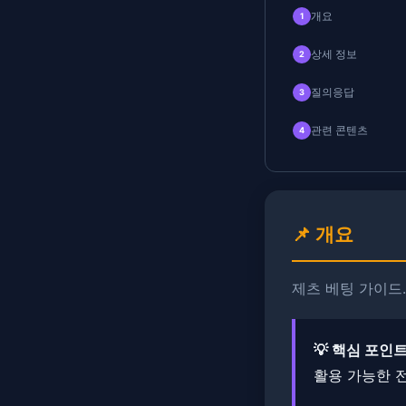
개요
1
상세 정보
2
질의응답
3
관련 콘텐츠
4
📌 개요
제츠 베팅 가이드.
💡 핵심 포인트
활용 가능한 