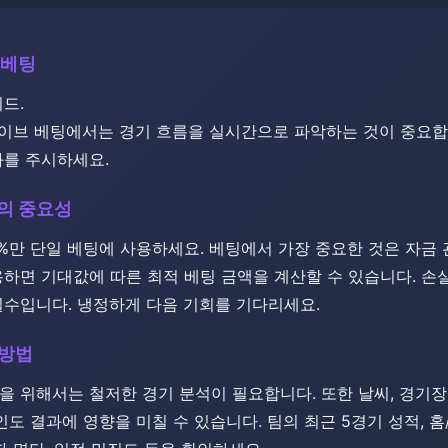
 베팅
드.
 라이브 베팅에서는 경기 흐름을 실시간으로 파악하는 것이 중요합
화를 주시하세요.
리의 중요성
1-5%만 단일 베팅에 사용하세요. 베팅에서 가장 중요한 것은 자금
용하면 기대값에 따른 최적 베팅 금액을 계산할 수 있습니다. 손
수입니다. ​​냉정하게 다음 기회를 기다리세요.
 방법
 위해서는 철저한 경기 분석이 필요합니다. ​또한 날씨, 경기장 
인도 결과에 영향을 미칠 수 있습니다. 팀의 최근 5경기 성적, 홈