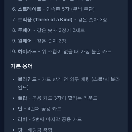
스트레이트
- 연속된 5장 (무늬 무관)
트리플 (Three of a Kind)
- 같은 숫자 3장
투페어
- 같은 숫자 2장이 2세트
원페어
- 같은 숫자 2장
하이카드
- 위 조합이 없을 때 가장 높은 카드
기본 용어
블라인드
- 카드 받기 전 의무 베팅 (스몰/빅 블라
인드)
플랍
- 공용 카드 3장이 깔리는 라운드
턴
- 4번째 공용 카드
리버
- 5번째 마지막 공용 카드
팟
- 베팅금 총합