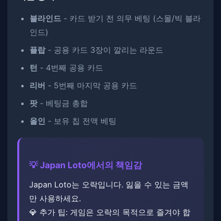
블라인드
- 카드 받기 전 의무 베팅 (스몰/빅 블라
인드)
플랍
- 공용 카드 3장이 깔리는 라운드
턴
- 4번째 공용 카드
리버
- 5번째 마지막 공용 카드
팟
- 베팅금 총합
올인
- 보유 칩 전액 베팅
💡 Japan Loto에서의 책임감
Japan Loto는 오락입니다. 잃을 수 있는 금액
만 사용하세요.
💎 추가 팁: 게임은 오락의 목적으로 즐겨야 합