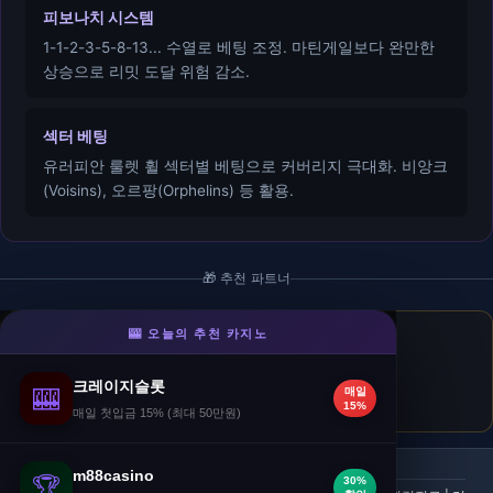
피보나치 시스템
1-1-2-3-5-8-13... 수열로 베팅 조정. 마틴게일보다 완만한
상승으로 리밋 도달 위험 감소.
섹터 베팅
유러피안 룰렛 휠 섹터별 베팅으로 커버리지 극대화. 비앙크
(Voisins), 오르팡(Orphelins) 등 활용.
🎁 추천 파트너
🎰 오늘의 추천 카지노
솔카지노
- 카지노/베팅
개인롤링 콤프 0.6% · 신규회원 가입쿠폰 지급.
크레이지슬롯
🎰
매일
🎁 신규 가입쿠폰
15%
매일 첫입금 15% (최대 50만원)
m88casino
🏆
30%