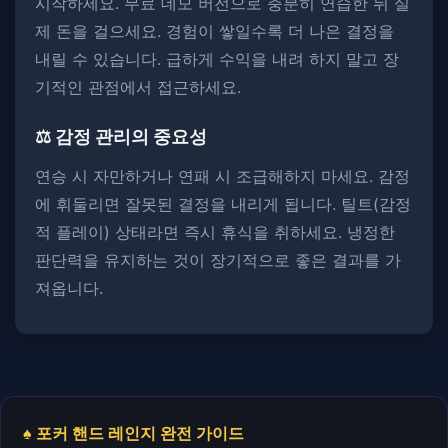
시작하세요. ​무료 데모 버전으로 충분히 연습한 뒤 실
제 돈을 걸으세요. 경험이 쌓일수록 더 나은 결정을
내릴 수 있습니다. 급하게 수익을 내려 하지 말고 장
기적인 관점에서 접근하세요.
⚖️ 감정 관리의 중요성
연승 시 자만하거나 연패 시 조급해하지 마세요. ​​감정
에 휘둘리면 잘못된 결정을 내리게 됩니다. ​​틸트(감정
적 플레이) 상태라면 즉시 휴식을 취하세요. ​​냉정한
판단력을 유지하는 것이 장기적으로 좋은 결과를 가
져옵니다.
♠️ 포커 핸드 레인지 완전 가이드