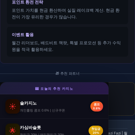
포인트 환전 전략
포인트 가치를 현금 환산하여 실질 레이크백 계산. 현금 환
전이 가장 유리한 경우가 많습니다.
이벤트 활용
월간 리더보드, 배드비트 잭팟, 특별 프로모션 등 추가 수익
원을 적극 활용하세요.
🎁 추천 파트너
🎰 오늘의 추천 카지노
조이카지노
- 우리계열
룰렛/슬롯/스포츠 상시 이벤트 진행.
솔카지노
☀️
콤프
🎁 상시 이벤트
0.6%
개인롤링 콤프 0.6% | 신규쿠폰
카심바슬롯
🌟
첫입금
·
야마토 20연타 달성법 | 릴게임난다
Magic Fruits 4 Fazi Fazi | 릴
20%
첫입금 20% | 매일첫입금 20%