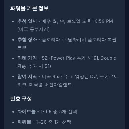
파워볼 기본 정보
추첨 일시
- 매주 월, 수, 토요일 오후 10:59 PM
(미국 동부시간)
추첨 장소
- 플로리다 주 탈라하시 플로리다 복권
본부
티켓 가격
- $2 (Power Play 추가 시 $1, Double
Play 추가 시 $1)
참여 지역
- 미국 45개 주 + 워싱턴 DC, 푸에르토
리코, 미국령 버진아일랜드
번호 구성
화이트볼
- 1~69 중 5개 선택
파워볼
- 1~26 중 1개 선택