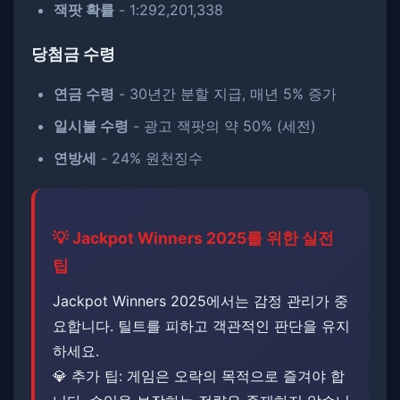
잭팟 확률
- 1:292,201,338
당첨금 수령
연금 수령
- 30년간 분할 지급, 매년 5% 증가
일시불 수령
- 광고 잭팟의 약 50% (세전)
연방세
- 24% 원천징수
💡 Jackpot Winners 2025를 위한 실전
팁
Jackpot Winners 2025에서는 감정 관리가 중
요합니다. ​틸트를 피하고 객관적인 판단을 유지
하세요.
💎 추가 팁: 게임은 오락의 목적으로 즐겨야 합