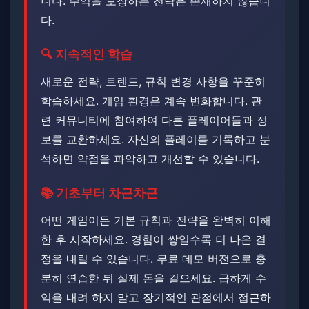
니다. ​​수익을 보장하는 전략은 존재하지 않습니
다.
🔍 지속적인 학습
​새로운 전략, 트렌드, 규칙 변경 사항을 꾸준히
학습하세요. 게임 환경은 계속 변화합니다. ​관
련 커뮤니티에 참여하여 다른 플레이어들과 정
보를 교환하세요. ​자신의 플레이를 기록하고 분
석하면 약점을 파악하고 개선할 수 있습니다.
📚 기초부터 차근차근
어떤 게임이든 기본 규칙과 전략을 완벽히 이해
한 후 시작하세요. ​경험이 쌓일수록 더 나은 결
정을 내릴 수 있습니다. 무료 데모 버전으로 충
분히 연습한 뒤 실제 돈을 걸으세요. ​급하게 수
익을 내려 하지 말고 장기적인 관점에서 접근하