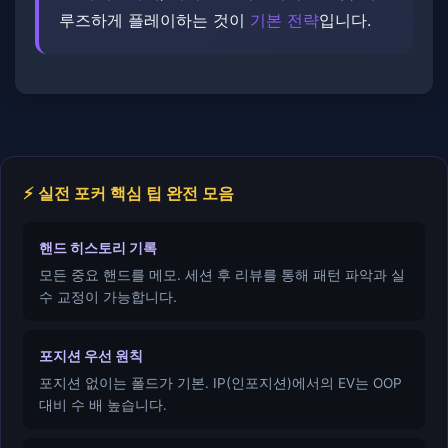
루즈하게 플레이하는 것이
기본 전략
입니다.
⚡ 실전 포커 핵심 팁 완전 모음
핸드 히스토리 기록
모든 중요 핸드를 메모. 세션 후 리뷰를 통해 패턴 파악과 실
수 교정이 가능합니다.
포지션 우선 원칙
포지션 없이는 폴드가 기본. IP(인포지션)에서의 EV는 OOP
대비 수 배 높습니다.