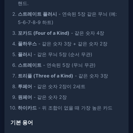
핸드.
스트레이트 플러시
- 연속된 5장 같은 무늬 (예:
5-6-7-8-9 하트)
포카드 (Four of a Kind)
- 같은 숫자 4장
풀하우스
- 같은 숫자 3장 + 같은 숫자 2장
플러시
- 같은 무늬 5장 (순서 무관)
스트레이트
- 연속된 5장 (무늬 무관)
트리플 (Three of a Kind)
- 같은 숫자 3장
투페어
- 같은 숫자 2장이 2세트
원페어
- 같은 숫자 2장
하이카드
- 위 조합이 없을 때 가장 높은 카드
기본 용어