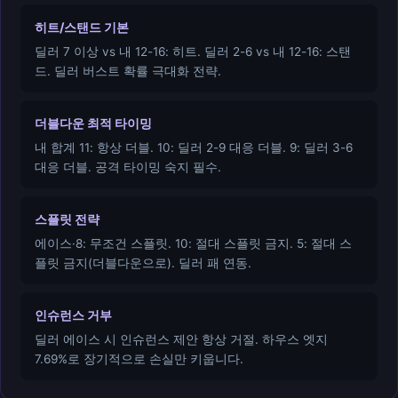
히트/스탠드 기본
딜러 7 이상 vs 내 12-16: 히트. 딜러 2-6 vs 내 12-16: 스탠
드. 딜러 버스트 확률 극대화 전략.
더블다운 최적 타이밍
내 합계 11: 항상 더블. 10: 딜러 2-9 대응 더블. 9: 딜러 3-6
대응 더블. 공격 타이밍 숙지 필수.
스플릿 전략
에이스·8: 무조건 스플릿. 10: 절대 스플릿 금지. 5: 절대 스
플릿 금지(더블다운으로). 딜러 패 연동.
인슈런스 거부
딜러 에이스 시 인슈런스 제안 항상 거절. 하우스 엣지
7.69%로 장기적으로 손실만 키웁니다.