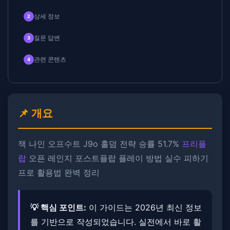
상세 정보
2
질문 답변
3
관련 콘텐츠
4
📌 개요
잭 나인 오프수트 J9o 홀덤 전략 승률 51.7%
프리
플
랍
오픈 레인지 포스트플랍 플레이 방법 실수 피하기
프로 활용법 완벽 정리
💡 핵심 포인트:
이 가이드는 2026년 최신 정보
를 기반으로 작성되었습니다. 실전에서 바로 활