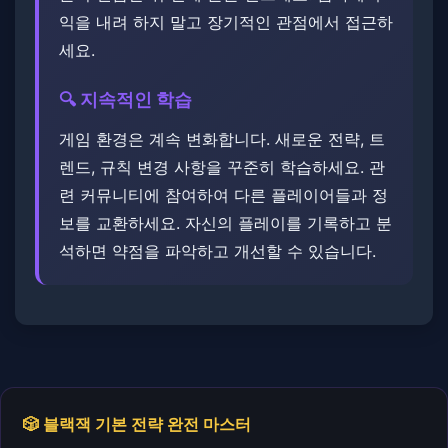
익을 내려 하지 말고 장기적인 관점에서 접근하
세요.
🔍 지속적인 학습
게임 환경은 계속 변화합니다. ​​새로운 전략, 트
렌드, 규칙 변경 사항을 꾸준히 학습하세요. ​관
련 커뮤니티에 참여하여 다른 플레이어들과 정
보를 교환하세요. 자신의 플레이를 기록하고 분
석하면 약점을 파악하고 개선할 수 있습니다.
🎲 블랙잭 기본 전략 완전 마스터