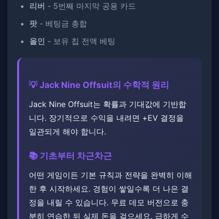
리버
- 5번째 마지막 공용 카드
팟
- 베팅금 총합
올인
- 보유 칩 전액 베팅
💡 Jack Nine Offsuit의 수학적 원리
Jack Nine Offsuit는 확률과 기대값에 기반합
니다. ​장기적으로 수익을 내려면 +EV 결정을
일관되게 해야 합니다.
📚 기초부터 차근차근
어떤 게임이든 기본 규칙과 전략을 완벽히 이해
한 후 시작하세요. ​​경험이 쌓일수록 더 나은 결
정을 내릴 수 있습니다. ​무료 데모 버전으로 충
분히 연습한 뒤 실제 돈을 걸으세요. ​​급하게 수