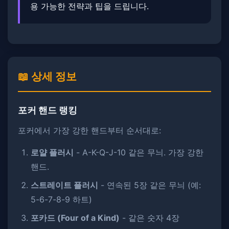
용 가능한 전략과 팁을 드립니다.
📖 상세 정보
포커 핸드 랭킹
포커에서 가장 강한 핸드부터 순서대로:
로얄 플러시
- A-K-Q-J-10 같은 무늬. ​가장 강한
핸드.
스트레이트 플러시
- 연속된 5장 같은 무늬 (예:
5-6-7-8-9 하트)
포카드 (Four of a Kind)
- 같은 숫자 4장