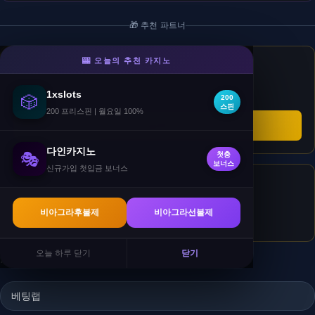
🎁 추천 파트너
🎰 오늘의 추천 카지노
1xBet
- 스포츠베팅
세계 최대 스포츠베팅! 축구,농구,e스포츠. 업계 최고 배당.
1xslots
🎲
200
🎁 첫입금100%(최대€130)
스핀
200 프리스핀 | 월요일 100%
가입하기
다인카지노
🎭
첫충
보너스
신규가입 첫입금 보너스
비바카지노
- 온라인카지노
신규가입 후 첫입금 보너스 지급.
비아그라후불제
비아그라선불제
🎁 롤링조건 500%
오늘 하루 닫기
닫기
·
베팅랩