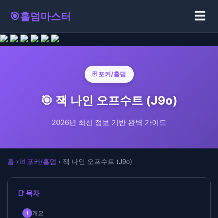
☰
🎯
홀덤마스터
🃏 포커/홀덤
🎯 잭 나인 오프수트 (J9o)
2026년 최신 정보 기반 완벽 가이드
홈
›
🃏 포커/홀덤
› 잭 나인 오프수트 (J9o)
📑 목차
개요
1