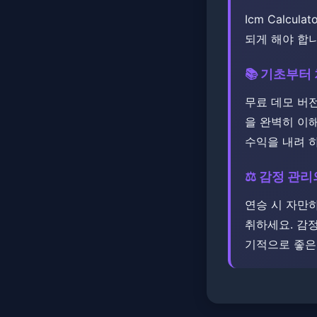
Icm Calcu
되게 해야 합니
📚 기초부터
무료 데모 버
을 완벽히 이해
수익을 내려 
⚖️ 감정 관
연승 시 자만
취하세요. 감
기적으로 좋은