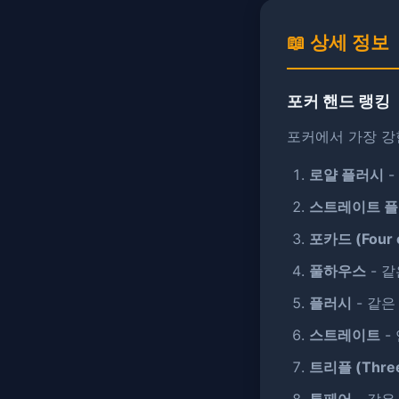
📖 상세 정보
포커 핸드 랭킹
포커에서 가장 강
로얄 플러시
-
스트레이트 
포카드 (Four o
풀하우스
- 같
플러시
- 같은
스트레이트
-
트리플 (Three 