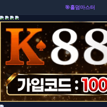
🎯
홀덤마스터