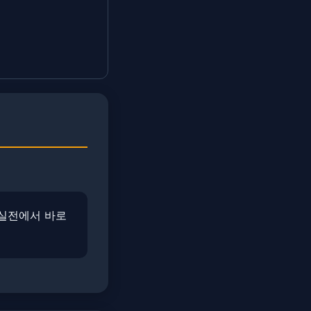
​실전에서 바로