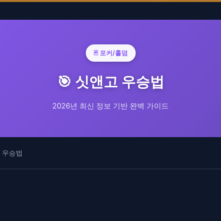
🃏 포커/홀덤
🎯 싯앤고 우승법
2026년 최신 정보 기반 완벽 가이드
고 우승법