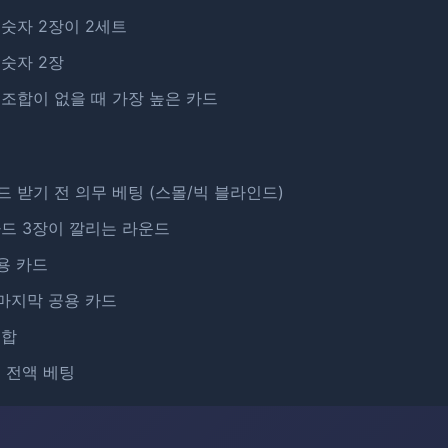
 숫자 2장이 2세트
 숫자 2장
 조합이 없을 때 가장 높은 카드
드 받기 전 의무 베팅 (스몰/빅 블라인드)
카드 3장이 깔리는 라운드
용 카드
 마지막 공용 카드
총합
칩 전액 베팅