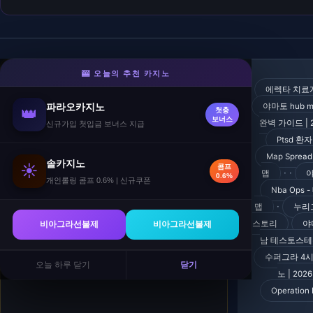
🎰 오늘의 추천 카지노
솔카지노
- 카지노/베팅
에렉타 치료계
개인롤링 콤프 0.6% · 신규회원 가입쿠폰 지급.
파라오카지노
야마토 hub 
👑
첫충
🎁 신규 가입쿠폰
보너스
완벽 가이드 | 
신규가입 첫입금 보너스 지급
Ptsd 환자
Map Sprea
솔카지노
☀️
콤프
· ·
맵
야
0.6%
개인롤링 콤프 0.6% | 신규쿠폰
Nba Ops 
·
맵
누리그
스토리
야
비아그라선불제
비아그라선불제
남 테스토스테론
수퍼그라 4시
오늘 하루 닫기
닫기
노 | 20
Operati