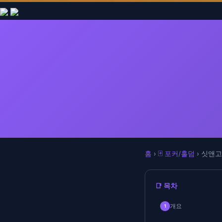
홈
›
🃏 포커/홀덤
› 싯앤
📑 목차
개요
1