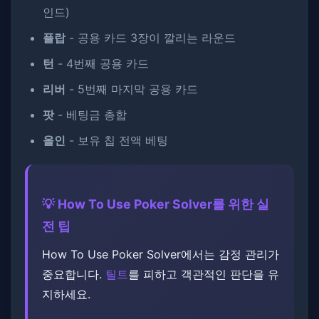
인드)
플랍
- 공용 카드 3장이 깔리는 라운드
턴
- 4번째 공용 카드
리버
- 5번째 마지막 공용 카드
팟
- 베팅금 총합
올인
- 보유 칩 전액 베팅
💡 How To Use Poker Solver를 위한 실
전 팁
How To Use Poker Solver에서는 감정 관리가
중요합니다. ​​
틸트
를 피하고 객관적인 판단을 유
지하세요.