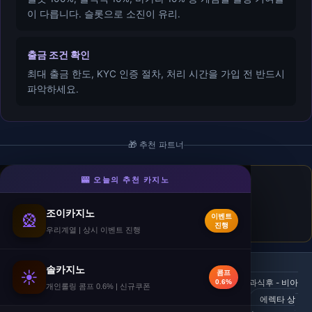
이 다릅니다. 슬롯으로 소진이 유리.
출금 조건 확인
최대 출금 한도, KYC 인증 절차, 처리 시간을 가입 전 반드시
파악하세요.
🎁 추천 파트너
🎰 오늘의 추천 카지노
다인카지노
- 온라인카지노
신규가입 후 첫입금 보너스 지급.
조이카지노
🎡
이벤트
🎁 롤링조건 500%
진행
우리계열 | 상시 이벤트 진행
솔카지노
☀️
콤프
·
야마토 전략 잭팟 완벽 가이드 | 릴게임난다
아바나필 과식후 - 비아
0.6%
개인롤링 콤프 0.6% | 신규쿠폰
·
·
센터
Sendom vs Tadacip For Elderly | 러브스토리
에렉타 상