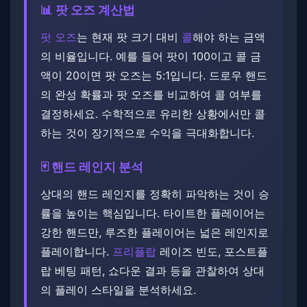
📊 팟 오즈 계산법
팟 오즈
는 현재 팟 크기 대비
콜
해야 하는 금액
의 비율입니다. ​​예를 들어 팟이 100이고 콜 금
액이 20이면 팟 오즈는 5:1입니다. ​​드로우 핸드
의 완성 확률과 팟 오즈를 비교하여 콜 여부를
결정하세요. 수학적으로 유리한 상황에서만 콜
하는 것이 장기적으로 수익을 극대화합니다.
🃏 핸드 레인지 분석
상대의 핸드 레인지를 정확히 파악하는 것이 승
률을 높이는 핵심입니다. 타이트한 플레이어는
강한 핸드만, 루즈한 플레이어는 넓은 레인지로
플레이합니다. ​
프리
플랍
레이즈 빈도, 포스트플
랍 베팅 패턴, 쇼다운 결과 등을 관찰하여 상대
의 플레이 스타일을 분석하세요.