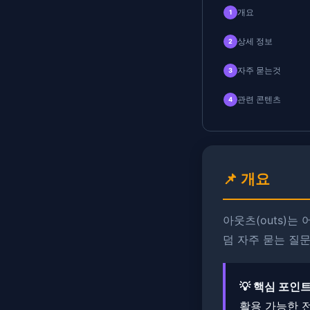
개요
1
상세 정보
2
자주 묻는것
3
관련 콘텐츠
4
📌 개요
아웃츠(outs)는
덤 자주 묻는 질
💡 핵심 포인트
활용 가능한 