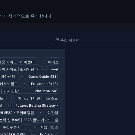
포커가 장기적으로 유리합니다.
🎁 추천 파트너
·
중 가이드 - 비아센터
야마토
·
완벽 가이드 | 릴게임난다
구구
·
- 비아센터
Game Guide 433 |
·
| 카지노월드
Provider Info 124
·
 | 카지노월드
VitaDena 246
스토리
헤라그라 비만 | 러브스토
·
보
Futures Betting Strategy -
·
6 #E8A - 무한배팅맵
야간알
전략 팁 #305 | 2026 완벽 가이드 - 홀
·
추신수중계
UEFA 챔피언스
·
2026 | 월드코인러
Ed Vacuum