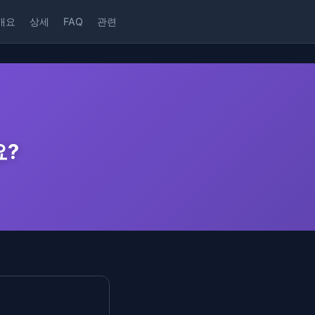
개요
상세
FAQ
관련
요?