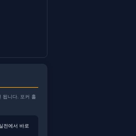
니다. ​​포커 홀
 실전에서 바로