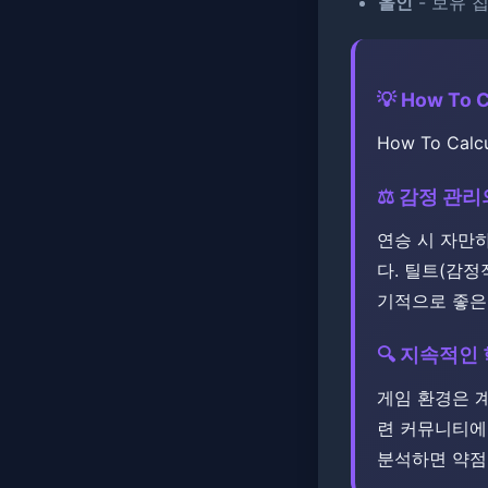
올인
- 보유 
💡 How To
How To Ca
⚖️ 감정 관
연승 시 자만하
다. ​틸트(감
기적으로 좋은
🔍 지속적인
게임 환경은 계
련 커뮤니티에
분석하면 약점