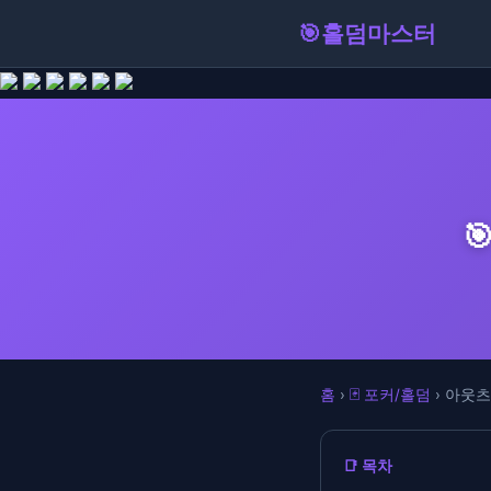
🎯
홀덤마스터

홈
›
🃏 포커/홀덤
› 아웃츠
📑 목차