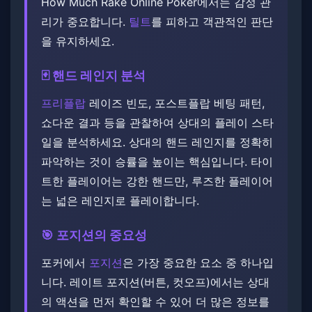
How Much Rake Online Poker에서는 감정 관
리가 중요합니다.
틸트
를 피하고 객관적인 판단
을 유지하세요.
🃏 핸드 레인지 분석
프리
플랍
레이즈 빈도, 포스트플랍 베팅 패턴,
쇼다운 결과 등을 관찰하여 상대의 플레이 스타
일을 분석하세요. 상대의 핸드 레인지를 정확히
파악하는 것이 승률을 높이는 핵심입니다. 타이
트한 플레이어는 강한 핸드만, 루즈한 플레이어
는 넓은 레인지로 플레이합니다.
🎯 포지션의 중요성
포커에서
포지션
은 가장 중요한 요소 중 하나입
니다. ​​레이트 포지션(버튼, 컷오프)에서는 상대
의 액션을 먼저 확인할 수 있어 더 많은 정보를