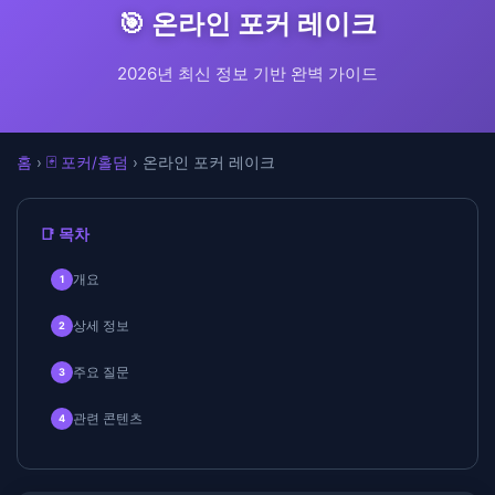
🎯 온라인 포커 레이크
2026년 최신 정보 기반 완벽 가이드
홈
›
🃏 포커/홀덤
› 온라인 포커 레이크
📑 목차
개요
1
상세 정보
2
주요 질문
3
관련 콘텐츠
4