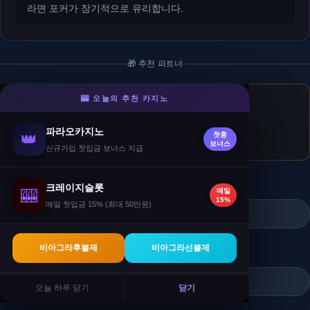
라면 포커가 장기적으로 유리합니다.
🎁 추천 파트너
🎰 오늘의 추천 카지노
솔카지노
- 카지노/베팅
개인롤링 콤프 0.6% · 신규회원 가입쿠폰 지급.
파라오카지노
👑
첫충
🎁 신규 가입쿠폰
보너스
신규가입 첫입금 보너스 지급
· ·
크레이지슬롯
🎰
매일
15%
매일 첫입금 15% (최대 50만원)
시알리스 구매 FAQ - 비아센터
·
비아그라후불제
비아그라선불제
비고렉스 의료기록 | 러브스토리 - ED 전문 정보
오늘 하루 닫기
닫기