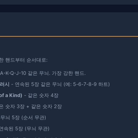
한 핸드부터 순서대로:
 A-K-Q-J-10 같은 무늬. ​​가장 강한 핸드.
플러시
- 연속된 5장 같은 무늬 (예: 5-6-7-8-9 하트)
f a Kind)
- 같은 숫자 4장
은 숫자 3장 + 같은 숫자 2장
 무늬 5장 (순서 무관)
 연속된 5장 (무늬 무관)