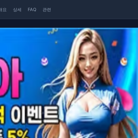
개요
상세
FAQ
관련