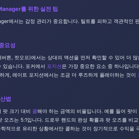
 Manager를 위한 실전 팁
anager에서는 감정 관리가 중요합니다. ​틸트를 피하고 객관적인
 중요성
(버튼, 컷오프)에서는 상대의 액션을 먼저 확인할 수 있어 더 많
수 있습니다. 포커에서
포지션
은 가장 중요한 요소 중 하나입니다. 
하게, 레이트 포지션에서는 조금 더 루즈하게 플레이하는 것이
계산법
재 팟 크기 대비
콜
해야 하는 금액의 비율입니다. ​​예를 들어 팟이 
팟 오즈는 5:1입니다. ​​드로우 핸드의 완성 확률과 팟 오즈를 비
​​수학적으로 유리한 상황에서만 콜하는 것이 장기적으로 수익을 