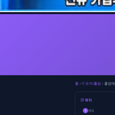
홈
›
🃏 포커/홀덤
› 홀덤
📑 목차
개요
1