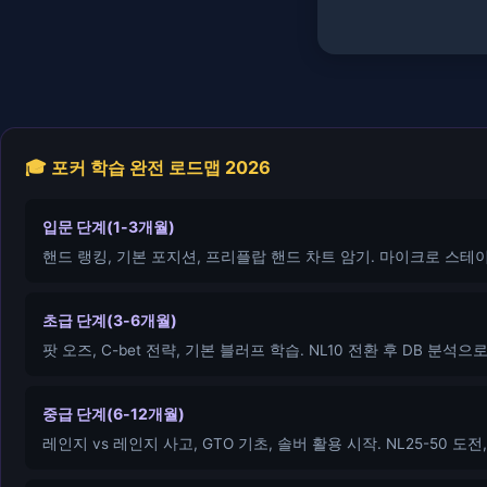
🎓 포커 학습 완전 로드맵 2026
입문 단계(1-3개월)
핸드 랭킹, 기본 포지션, 프리플랍 핸드 차트 암기. 마이크로 스테이크(
초급 단계(3-6개월)
팟 오즈, C-bet 전략, 기본 블러프 학습. NL10 전환 후 DB 분석으로
중급 단계(6-12개월)
레인지 vs 레인지 사고, GTO 기초, 솔버 활용 시작. NL25-50 도