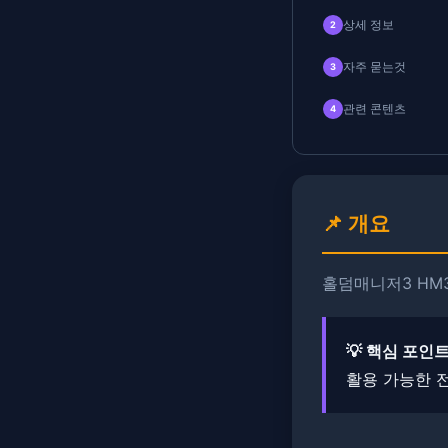
상세 정보
2
자주 묻는것
3
관련 콘텐츠
4
📌 개요
홀덤매니저3 HM
💡 핵심 포인트
활용 가능한 