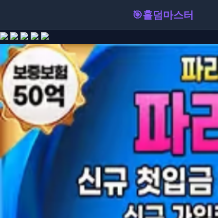
🎯
홀덤마스터