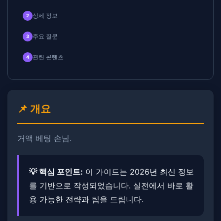
상세 정보
2
주요 질문
3
관련 콘텐츠
4
📌 개요
거액 베팅 손님.
💡 핵심 포인트:
이 가이드는 2026년 최신 정보
를 기반으로 작성되었습니다. ​실전에서 바로 활
용 가능한 전략과 팁을 드립니다.