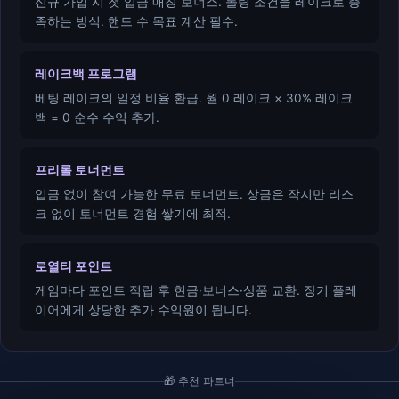
신규 가입 시 첫 입금 매칭 보너스. 롤링 조건을 레이크로 충
족하는 방식. 핸드 수 목표 계산 필수.
레이크백 프로그램
베팅 레이크의 일정 비율 환급. 월 0 레이크 × 30% 레이크
백 = 0 순수 수익 추가.
프리롤 토너먼트
입금 없이 참여 가능한 무료 토너먼트. 상금은 작지만 리스
크 없이 토너먼트 경험 쌓기에 최적.
로열티 포인트
게임마다 포인트 적립 후 현금·보너스·상품 교환. 장기 플레
이어에게 상당한 추가 수익원이 됩니다.
🎁 추천 파트너