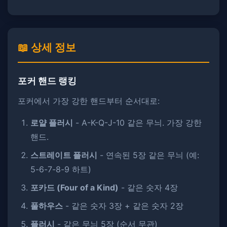
📖 상세 정보
포커 핸드 랭킹
포커에서 가장 강한 핸드부터 순서대로:
로얄 플러시
- A-K-Q-J-10 같은 무늬. 가장 강한
핸드.
스트레이트 플러시
- 연속된 5장 같은 무늬 (예:
5-6-7-8-9 하트)
포카드 (Four of a Kind)
- 같은 숫자 4장
풀하우스
- 같은 숫자 3장 + 같은 숫자 2장
플러시
- 같은 무늬 5장 (순서 무관)