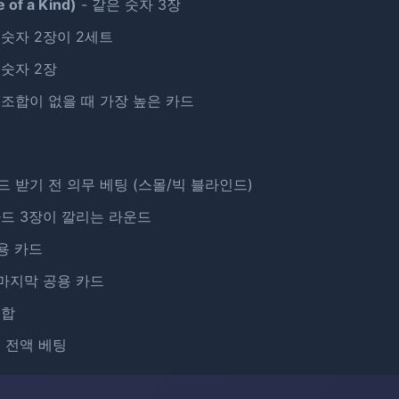
of a Kind)
- 같은 숫자 3장
 숫자 2장이 2세트
 숫자 2장
 조합이 없을 때 가장 높은 카드
드 받기 전 의무 베팅 (스몰/빅 블라인드)
카드 3장이 깔리는 라운드
용 카드
 마지막 공용 카드
총합
칩 전액 베팅