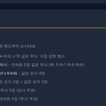
한 핸드부터 순서대로:
 A-K-Q-J-10 같은 무늬. ​​가장 강한 핸드.
플러시
- 연속된 5장 같은 무늬 (예: 5-6-7-8-9 하트)
f a Kind)
- 같은 숫자 4장
은 숫자 3장 + 같은 숫자 2장
 무늬 5장 (순서 무관)
 연속된 5장 (무늬 무관)