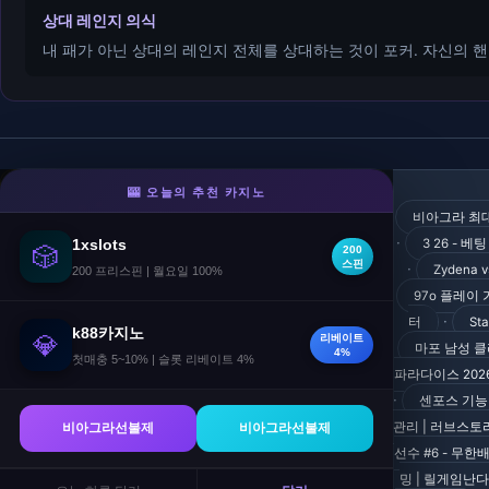
상대 레인지 의식
내 패가 아닌 상대의 레인지 전체를 상대하는 것이 포커. 자신의 핸
🎰 오늘의 추천 카지노
카심바슬롯
- 슬롯
비아그라 최대
첫입금 20% · 매일첫입금 +5% · 10년 무사고.
·
1xslots
3 26 - 베
🎲
200
🎁 첫입금 20%
스핀
·
Zydena 
200 프리스핀 | 월요일 100%
97o 플레이 
·
터
St
k88카지노
💎
리베이트
마포 남성 클
4%
첫매충 5~10% | 슬롯 리베이트 4%
파라다이스 2026
·
센포스 기능
관리 | 러브스토리 
비아그라선불제
비아그라선불제
선수 #6 - 무한
밍 | 릴게임난