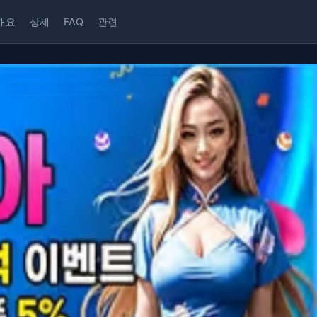
개요
상세
FAQ
관련