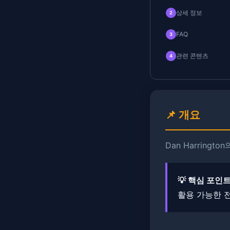
상세 정보
2
FAQ
3
관련 콘텐츠
4
📌 개요
Dan Harring
💡 핵심 포인트
활용 가능한 