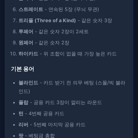
스트레이트
- 연속된 5장 (무늬 무관)
트리플 (Three of a Kind)
- 같은 숫자 3장
투페어
- 같은 숫자 2장이 2세트
원페어
- 같은 숫자 2장
하이카드
- 위 조합이 없을 때 가장 높은 카드
기본 용어
블라인드
- 카드 받기 전 의무 베팅 (스몰/빅 블라
인드)
플랍
- 공용 카드 3장이 깔리는 라운드
턴
- 4번째 공용 카드
리버
- 5번째 마지막 공용 카드
팟
- 베팅금 총합