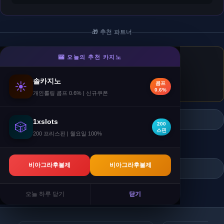
🎁 추천 파트너
🎰 오늘의 추천 카지노
조이카지노
- 우리계열
룰렛/슬롯/스포츠 상시 이벤트 진행.
솔카지노
☀️
콤프
🎁 상시 이벤트
0.6%
개인롤링 콤프 0.6% | 신규쿠폰
난다릴게임
1xslots
🎲
200
스핀
200 프리스핀 | 월요일 100%
· ·
비아그라후불제
비아그라후불제
홀덤맥스
·
오늘 하루 닫기
닫기