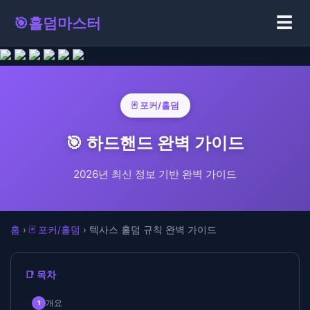
☰
🎯
홀덤마스터
🃏 포커/홀덤
🎯 하드핸드 완벽 가이드
2026년 최신 정보 기반 완벽 가이드
홈
›
🃏 포커/홀덤
› 텍사스 홀덤 규칙 완벽 가이드
📑 목차
개요
1