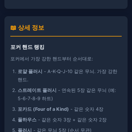
📖 상세 정보
포커 핸드 랭킹
포커에서 가장 강한 핸드부터 순서대로:
로얄 플러시
- A-K-Q-J-10 같은 무늬. 가장 강한
핸드.
스트레이트 플러시
- 연속된 5장 같은 무늬 (예:
5-6-7-8-9 하트)
포카드 (Four of a Kind)
- 같은 숫자 4장
풀하우스
- 같은 숫자 3장 + 같은 숫자 2장
플러시
- 같은 무늬 5장 (순서 무관)