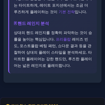
는 타이트하게, 레이트 포지션에서는 조금 더
루즈하게 플레이하는 것이
기본 전략
입니다.
🃏 핸드 레인지 분석
상대의 핸드 레인지를 정확히 파악하는 것이 승
률을 높이는 핵심입니다. ​​
프리
플랍
레이즈 빈
도, 포스트플랍 베팅 패턴, 쇼다운 결과 등을 관
찰하여 상대의 플레이 스타일을 분석하세요. ​​타
이트한 플레이어는 강한 핸드만, 루즈한 플레이
어는 넓은 레인지로 플레이합니다.