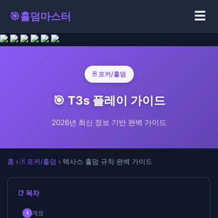
☰
🎯
홀덤마스터
🃏 포커/홀덤
🎯 T3s 플레이 가이드
2026년 최신 정보 기반 완벽 가이드
홈
›
🃏 포커/홀덤
› 텍사스 홀덤 규칙 완벽 가이드
📑 목차
개요
1