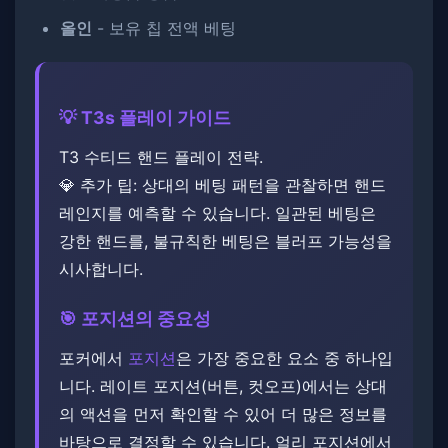
올인
- 보유 칩 전액 베팅
💡 T3s 플레이 가이드
T3 수티드 핸드 플레이 전략.
💎 추가 팁: 상대의 베팅 패턴을 관찰하면 핸드
레인지를 예측할 수 있습니다. 일관된 베팅은
강한 핸드를, 불규칙한 베팅은 블러프 가능성을
시사합니다.
🎯 포지션의 중요성
포커에서
포지션
은 가장 중요한 요소 중 하나입
니다. 레이트 포지션(버튼, 컷오프)에서는 상대
의 액션을 먼저 확인할 수 있어 더 많은 정보를
바탕으로 결정할 수 있습니다. ​​얼리 포지션에서