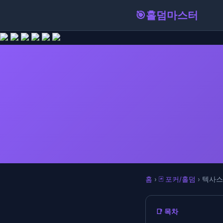
🎯
홀덤마스터
홈
›
🃏 포커/홀덤
› 텍사스
📑 목차