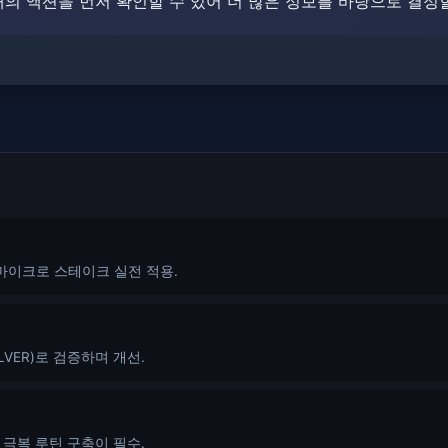
대의 액션을 먼저 확인할 수 있어 더 많은 정보를 바탕으로 결정할
해 후 마이크로 스테이크 실전 적용.
LVER)로 검증하며 개선.
적 극복 루틴 구축이 필수.