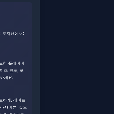
이트 포지션에서는
이트한 플레이어
이즈 빈도, 포
하세요.
트하게, 레이트
지션(버튼, 컷오