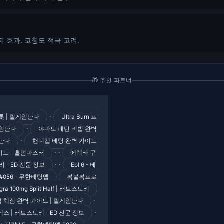
 효과. 코칭도 적극 고려.
🎁 추천 파트너
·
롯 | 릴게임난다
Ultra Burn 프
·
게임난다
야마토 패턴 비법 완벽
·
임난다
핸디캡 베팅 완벽 가이드
· ·
가이드 - 홀덤마스터
에렉타 구
· ·
 - ED 전문 정보
Epl 6 - 베
 #056 - 무한배팅맵
복불복프로
agra 100mg Split Half | 러브스토리
·
 핵심 완벽 가이드 | 릴게임난다
·
스 | 러브스토리 - ED 전문 정보