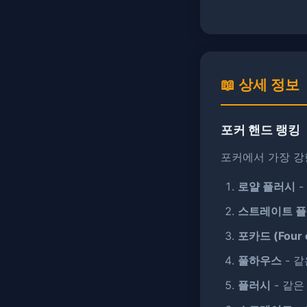
📖 상세 정보
포커 핸드 랭킹
포커에서 가장 강
로얄 플러시
-
스트레이트 
포카드 (Four o
풀하우스
- 같
플러시
- 같은