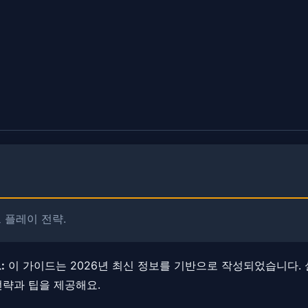
 플레이 전략.
:
이 가이드는 2026년 최신 정보를 기반으로 작성되었습니다. ​
전략과 팁을 제공해요.