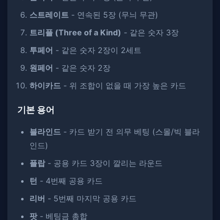
스트레이트
- 연속된 5장 (무늬 무관)
트리플 (Three of a Kind)
- 같은 숫자 3장
투페어
- 같은 숫자 2장이 2세트
원페어
- 같은 숫자 2장
하이카드
- 위 조합이 없을 때 가장 높은 카드
기본 용어
블라인드
- 카드 받기 전 의무 베팅 (스몰/빅 블라
인드)
플랍
- 공용 카드 3장이 깔리는 라운드
턴
- 4번째 공용 카드
리버
- 5번째 마지막 공용 카드
팟
- 베팅금 총합