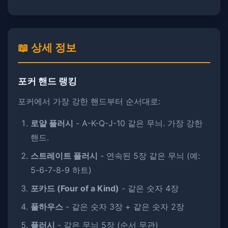
📖 상세 정보
포커 핸드 랭킹
포커에서 가장 강한 핸드부터 순서대로:
로얄 플러시
- A-K-Q-J-10 같은 무늬. ​가장 강한
핸드.
스트레이트 플러시
- 연속된 5장 같은 무늬 (예:
5-6-7-8-9 하트)
포카드 (Four of a Kind)
- 같은 숫자 4장
풀하우스
- 같은 숫자 3장 + 같은 숫자 2장
플러시
- 같은 무늬 5장 (순서 무관)