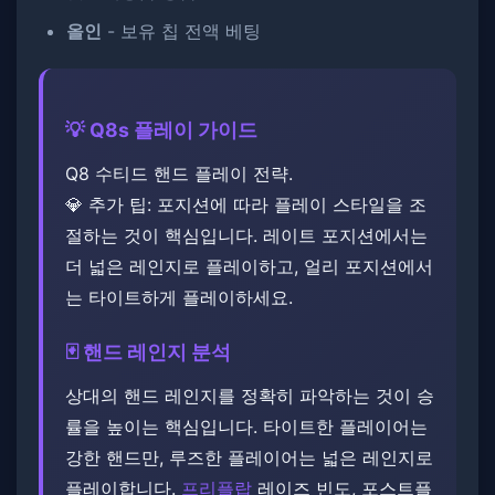
올인
- 보유 칩 전액 베팅
💡 Q8s 플레이 가이드
Q8 수티드 핸드 플레이 전략.
💎 추가 팁: 포지션에 따라 플레이 스타일을 조
절하는 것이 핵심입니다. ​​레이트 포지션에서는
더 넓은 레인지로 플레이하고, 얼리 포지션에서
는 타이트하게 플레이하세요.
🃏 핸드 레인지 분석
상대의 핸드 레인지를 정확히 파악하는 것이 승
률을 높이는 핵심입니다. ​​타이트한 플레이어는
강한 핸드만, 루즈한 플레이어는 넓은 레인지로
플레이합니다.
프리
플랍
레이즈 빈도, 포스트플