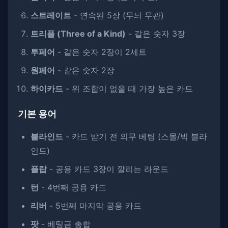
스트레이트
- 연속된 5장 (무늬 무관)
트리플 (Three of a Kind)
- 같은 숫자 3장
투페어
- 같은 숫자 2장이 2세트
원페어
- 같은 숫자 2장
하이카드
- 위 조합이 없을 때 가장 높은 카드
기본 용어
블라인드
- 카드 받기 전 의무 베팅 (스몰/빅 블라
인드)
플랍
- 공용 카드 3장이 깔리는 라운드
턴
- 4번째 공용 카드
리버
- 5번째 마지막 공용 카드
팟
- 베팅금 총합