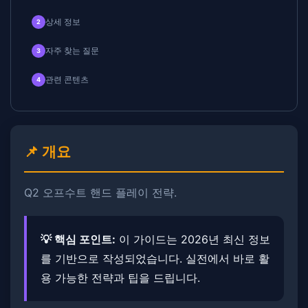
상세 정보
2
자주 찾는 질문
3
관련 콘텐츠
4
📌 개요
Q2 오프수트 핸드 플레이 전략.
💡 핵심 포인트:
이 가이드는 2026년 최신 정보
를 기반으로 작성되었습니다. 실전에서 바로 활
용 가능한 전략과 팁을 드립니다.