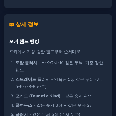
📖 상세 정보
포커 핸드 랭킹
포커에서 가장 강한 핸드부터 순서대로:
로얄 플러시
- A-K-Q-J-10 같은 무늬. ​가장 강한
핸드.
스트레이트 플러시
- 연속된 5장 같은 무늬 (예:
5-6-7-8-9 하트)
포카드 (Four of a Kind)
- 같은 숫자 4장
풀하우스
- 같은 숫자 3장 + 같은 숫자 2장
플러시
- 같은 무늬 5장 (순서 무관)