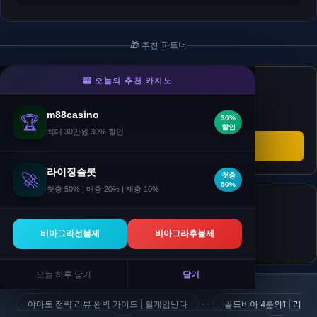
🎁 추천 파트너
🎰 오늘의 추천 카지노
1xBet
- 스포츠베팅
세계 최대 스포츠베팅! 축구,농구,e스포츠. 업계 최고 배당.
m88casino
🏆
30%
🎁 첫입금100%(최대€130)
할인
최대 30만원 30% 할인
가입하기
라이징슬롯
🚀
첫충
50%
첫충 50% | 매충 20% | 재충 10%
비바카지노
- 온라인카지노
신규가입 후 첫입금 보너스 지급.
비아그라선불제
비아그라후불제
🎁 롤링조건 500%
오늘 하루 닫기
닫기
· ·
야마토 전략 리뷰 완벽 가이드 | 릴게임난다
골드비아 4분의1 | 러