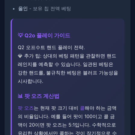
올인
- 보유 칩 전액 베팅
💡 Q2o 플레이 가이드
Q2 오프수트 핸드 플레이 전략.
💎 추가 팁: 상대의 베팅 패턴을 관찰하면 핸드
레인지를 예측할 수 있습니다. ​일관된 베팅은
강한 핸드를, 불규칙한 베팅은 블러프 가능성을
시사합니다.
📊 팟 오즈 계산법
팟 오즈
는 현재 팟 크기 대비
콜
해야 하는 금액
의 비율입니다. 예를 들어 팟이 100이고 콜 금
액이 20이면 팟 오즈는 5:1입니다. 수학적으로
유리한 상황에서만 콜하는 것이 장기적으로 수