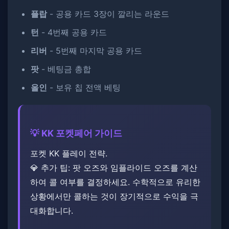
플랍
- 공용 카드 3장이 깔리는 라운드
턴
- 4번째 공용 카드
리버
- 5번째 마지막 공용 카드
팟
- 베팅금 총합
올인
- 보유 칩 전액 베팅
💡 KK 포켓페어 가이드
포켓 KK 플레이 전략.
💎 추가 팁: 팟 오즈와 임플라이드 오즈를 계산
하여 콜 여부를 결정하세요. ​수학적으로 유리한
상황에서만 콜하는 것이 장기적으로 수익을 극
대화합니다.