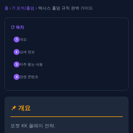
홈
›
🃏 포커/홀덤
› 텍사스 홀덤 규칙 완벽 가이드
📑 목차
개요
1
상세 정보
2
자주 묻는 내용
3
관련 콘텐츠
4
📌 개요
포켓 KK 플레이 전략.