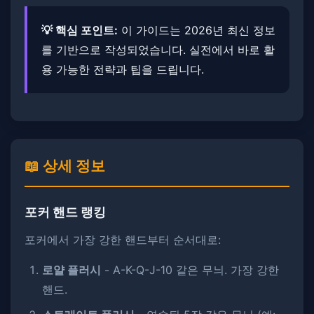
💡 핵심 포인트:
이 가이드는 2026년 최신 정보
를 기반으로 작성되었습니다. ​​실전에서 바로 활
용 가능한 전략과 팁을 드립니다.
📖 상세 정보
포커 핸드 랭킹
포커에서 가장 강한 핸드부터 순서대로:
로얄 플러시
- A-K-Q-J-10 같은 무늬. ​​가장 강한
핸드.