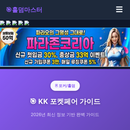
☰
🎯
홀덤마스터
🃏 포커/홀덤
🎯 KK 포켓페어 가이드
2026년 최신 정보 기반 완벽 가이드