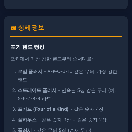
📖 상세 정보
포커 핸드 랭킹
포커에서 가장 강한 핸드부터 순서대로:
로얄 플러시
- A-K-Q-J-10 같은 무늬. ​​가장 강한
핸드.
스트레이트 플러시
- 연속된 5장 같은 무늬 (예:
5-6-7-8-9 하트)
포카드 (Four of a Kind)
- 같은 숫자 4장
풀하우스
- 같은 숫자 3장 + 같은 숫자 2장
플러시
- 같은 무늬 5장 (순서 무관)