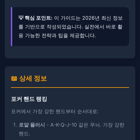
💡 핵심 포인트:
이 가이드는 2026년 최신 정보
를 기반으로 작성되었습니다. ​​실전에서 바로 활
용 가능한 전략과 팁을 제공합니다.
📖 상세 정보
포커 핸드 랭킹
포커에서 가장 강한 핸드부터 순서대로:
로얄 플러시
- A-K-Q-J-10 같은 무늬. ​가장 강한
핸드.