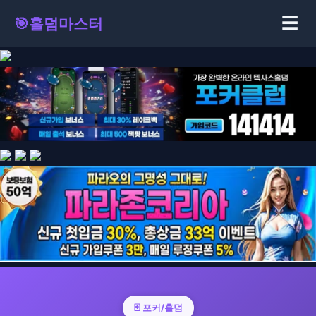
☰
🎯
홀덤마스터
🃏 포커/홀덤