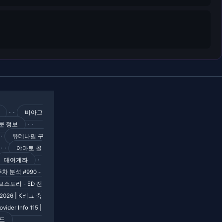
· ·
비아그
· ·
전문 정보
·
유데나필 구
· ·
야마토 골
·
대여계좌
주차 분석 #990 -
브스토리 - ED 전
026 | K리그 축
ovider Info 115 |
월드