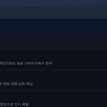
전략만으로는 높은 스테이크에서 한계.
 배당 경쟁 심화 예상.
익명성으로 인기 폭발.