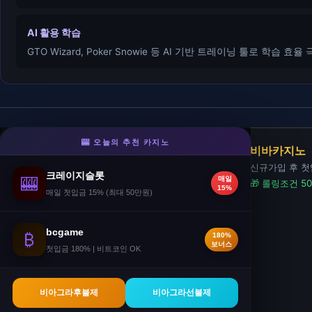
AI 활용 학습
GTO Wizard, Poker Snowie 등 AI 기반 트레이닝 툴로 학습 
🎰 오늘의 추천 카지노
1xBet
비바카지노
- 스포츠베팅
세계 최대 스포츠베팅! 축구,농구,e스포츠. 업계
신규가입 후 첫
크레이지슬롯
🎰
매일
최고 배당.
🎁 롤링조건 5
15%
매일 첫입금 15% (최대 50만원)
🎁 첫입금100%(최대€130)
bcgame
₿
180%
보너스
첫입금 180% | 비트코인 OK
비아그라후불제
비아그라선불제
가입하기