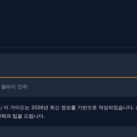
 플레이 전략.
:
이 가이드는 2026년 최신 정보를 기반으로 작성되었습니다. 
전략과 팁을 드립니다.