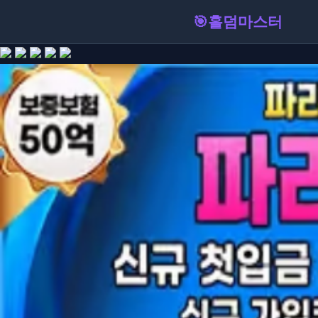
🎯
홀덤마스터