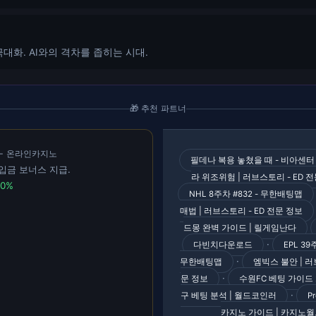
효율 극대화. AI와의 격차를 좁히는 시대.
🎁 추천 파트너
- 온라인카지노
필데나 복용 놓쳤을 때 - 비아센터
입금 보너스 지급.
라 위조위험 | 러브스토리 - ED 
00%
NHL 8주차 #832 - 무한배팅맵
매법 | 러브스토리 - ED 전문 정보
드몽 완벽 가이드 | 릴게임난다
·
다빈치다운로드
EPL 39
·
무한배팅맵
엠빅스 불안 | 러
·
문 정보
수원FC 베팅 가이드 2
·
구 베팅 분석 | 월드코인러
Pr
카지노 가이드 | 카지노