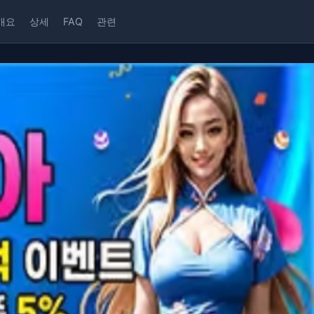
개요
상세
FAQ
관련