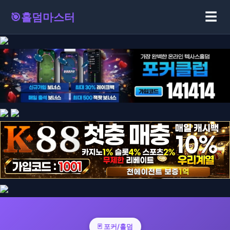
☰
🎯
홀덤마스터
🃏 포커/홀덤