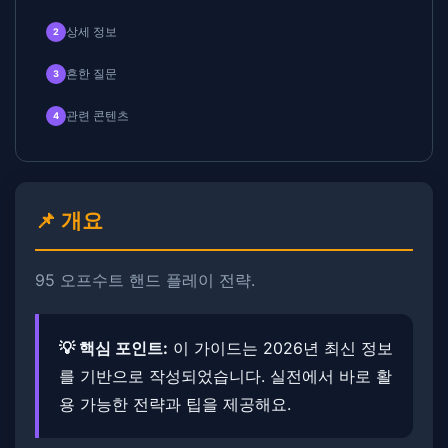
상세 정보
2
흔한 질문
3
관련 콘텐츠
4
📌 개요
95 오프수트 핸드 플레이 전략.
💡 핵심 포인트:
이 가이드는 2026년 최신 정보
를 기반으로 작성되었습니다. ​실전에서 바로 활
용 가능한 전략과 팁을 제공해요.