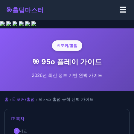
☰
🎯
홀덤마스터
🃏 포커/홀덤
🎯 95o 플레이 가이드
2026년 최신 정보 기반 완벽 가이드
홈
›
🃏 포커/홀덤
› 텍사스 홀덤 규칙 완벽 가이드
📑 목차
개요
1