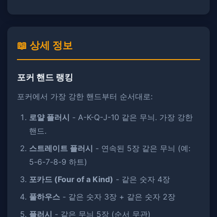
📖 상세 정보
포커 핸드 랭킹
포커에서 가장 강한 핸드부터 순서대로:
로얄 플러시
- A-K-Q-J-10 같은 무늬. ​​가장 강한
핸드.
스트레이트 플러시
- 연속된 5장 같은 무늬 (예:
5-6-7-8-9 하트)
포카드 (Four of a Kind)
- 같은 숫자 4장
풀하우스
- 같은 숫자 3장 + 같은 숫자 2장
플러시
- 같은 무늬 5장 (순서 무관)