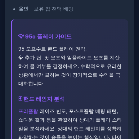
올인
- 보유 칩 전액 베팅
💡 95o 플레이 가이드
95 오프수트 핸드 플레이 전략.
💎 추가 팁: 팟 오즈와 임플라이드 오즈를 계산
하여 콜 여부를 결정하세요. 수학적으로 유리한
상황에서만 콜하는 것이 장기적으로 수익을 극
대화합니다.
🃏 핸드 레인지 분석
프리
플랍
레이즈 빈도, 포스트플랍 베팅 패턴,
쇼다운 결과 등을 관찰하여 상대의 플레이 스타
일을 분석하세요. 상대의 핸드 레인지를 정확히
파악하는 것이 승률을 높이는 핵심입니다. ​​타이