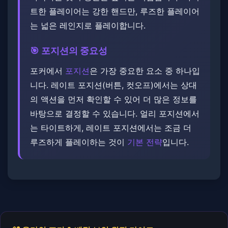
트한 플레이어는 강한 핸드만, 루즈한 플레이어
는 넓은 레인지로 플레이합니다.
🎯 포지션의 중요성
포커에서
포지션
은 가장 중요한 요소 중 하나입
니다. 레이트 포지션(버튼, 컷오프)에서는 상대
의 액션을 먼저 확인할 수 있어 더 많은 정보를
바탕으로 결정할 수 있습니다. 얼리 포지션에서
는 타이트하게, 레이트 포지션에서는 조금 더
루즈하게 플레이하는 것이
기본 전략
입니다.