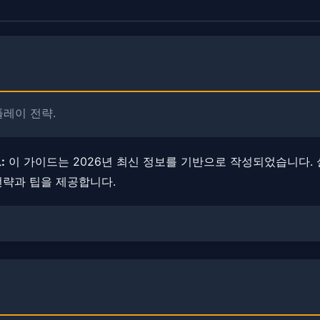
플레이 전략.
:
이 가이드는 2026년 최신 정보를 기반으로 작성되었습니다. 
전략과 팁을 제공합니다.