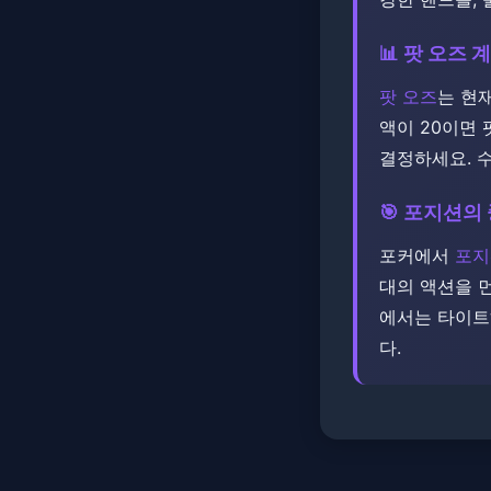
📊 팟 오즈 
팟 오즈
는 현
액이 20이면 
결정하세요. 
🎯 포지션의
포커에서
포지
대의 액션을 먼
에서는 타이트
다.