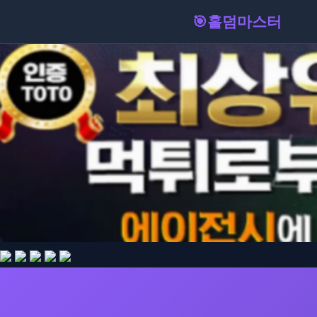
🎯
홀덤마스터