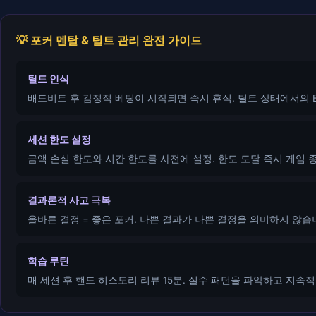
💡 포커 멘탈 & 틸트 관리 완전 가이드
틸트 인식
배드비트 후 감정적 베팅이 시작되면 즉시 휴식. 틸트 상태에서의 
세션 한도 설정
금액 손실 한도와 시간 한도를 사전에 설정. 한도 도달 즉시 게임 
결과론적 사고 극복
올바른 결정 = 좋은 포커. 나쁜 결과가 나쁜 결정을 의미하지 않습
학습 루틴
매 세션 후 핸드 히스토리 리뷰 15분. 실수 패턴을 파악하고 지속