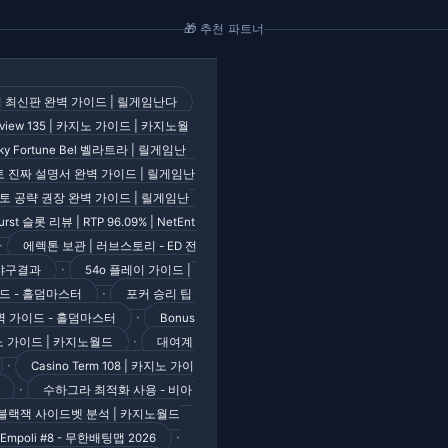
🎁 추천 파트너
 최신판 완벽 가이드 | 릴게임난다
Review 135 | 카지노 가이드 | 카지노월
ky Fortune Bel 벨라트라 | 릴게임난
 진짜 설명서 완벽 가이드 | 릴게임난
토 공략 권장 완벽 가이드 | 릴게임난
urst 슬롯 리뷰 | RTP 96.09% | NetEnt
·
에렉톤 보관 | 러브스토리 - ED 전
·
야구결과
54o 플레이 가이드 |
·
이드 - 홀덤마스터
포커 승리 팁
·
 완벽 가이드 - 홀덤마스터
Bonus
·
카지노 가이드 | 카지노월드
대여계
·
Casino Term 108 | 카지노 가이
·
수하그라 최적화 사용 - 비아
블랙잭 사이드벳 분석 | 카지노월드
·
Empoli #8 - 무한배팅맵 2026