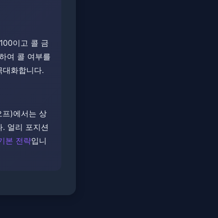
100이고 콜 금
교하여 콜 여부를
극대화합니다.
오프)에서는 상
 ​​얼리 포지션
기본 전략
입니