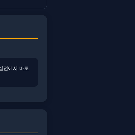
​실전에서 바로