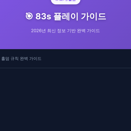
🎯 83s 플레이 가이드
2026년 최신 정보 기반 완벽 가이드
 홀덤 규칙 완벽 가이드