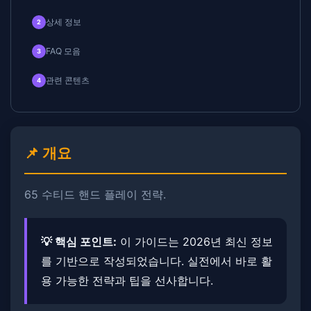
상세 정보
2
FAQ 모음
3
관련 콘텐츠
4
📌 개요
65 수티드 핸드 플레이 전략.
💡 핵심 포인트:
이 가이드는 2026년 최신 정보
를 기반으로 작성되었습니다. ​​실전에서 바로 활
용 가능한 전략과 팁을 선사합니다.