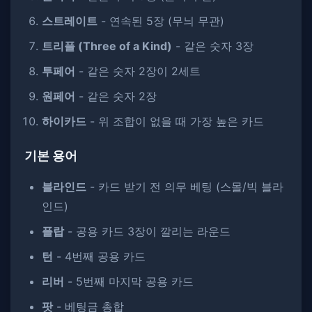
스트레이트
- 연속된 5장 (무늬 무관)
트리플 (Three of a Kind)
- 같은 숫자 3장
투페어
- 같은 숫자 2장이 2세트
원페어
- 같은 숫자 2장
하이카드
- 위 조합이 없을 때 가장 높은 카드
기본 용어
블라인드
- 카드 받기 전 의무 베팅 (스몰/빅 블라
인드)
플랍
- 공용 카드 3장이 깔리는 라운드
턴
- 4번째 공용 카드
리버
- 5번째 마지막 공용 카드
팟
- 베팅금 총합