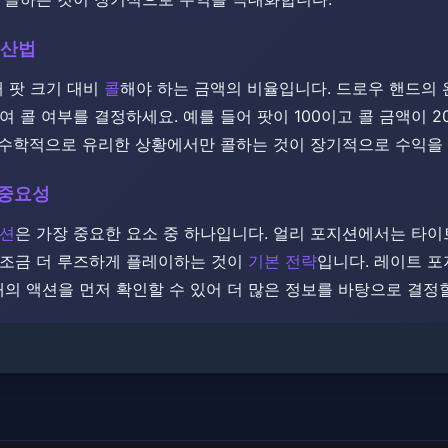
계산법
재 팟 크기 대비
콜
해야 하는 금액의 비율입니다. ​드로우 핸드의 
 콜 여부를 결정하세요. ​예를 들어 팟이 100이고 콜 금액이 2
. ​수학적으로 유리한 상황에서만 콜하는 것이 장기적으로 수익을
 중요성
션
은 가장 중요한 요소 중 하나입니다. 얼리 포지션에서는 타이
조금 더 루즈하게 플레이하는 것이
기본 전략
입니다. ​​레이트 
대의 액션을 먼저 확인할 수 있어 더 많은 정보를 바탕으로 결정할