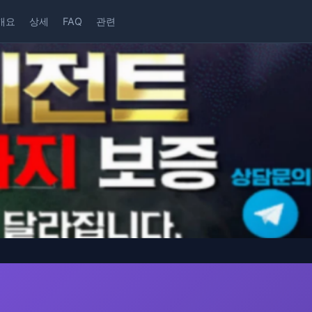
개요
상세
FAQ
관련