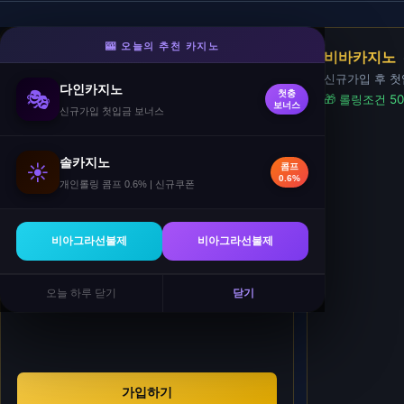
🎰 오늘의 추천 카지노
1xBet
비바카지노
- 스포츠베팅
세계 최대 스포츠베팅! 축구,농구,e스포츠. 업계
신규가입 후 첫
다인카지노
🎭
첫충
최고 배당.
🎁 롤링조건 5
보너스
신규가입 첫입금 보너스
🎁 첫입금100%(최대€130)
솔카지노
☀️
콤프
0.6%
개인롤링 콤프 0.6% | 신규쿠폰
비아그라선불제
비아그라선불제
오늘 하루 닫기
닫기
가입하기