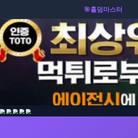
🎯
홀덤마스터