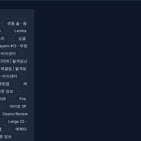
·
센돔 술 - 음
·
6
Levitra
·
스토리
싱글
ayern #12 - 무한
·
- 비아센터
2026 | 릴게임난
 해결법 | 릴게임
·
 - 비아센터
·
한배팅맵
제
·
 전문 정보
·
026
Fire
·
야마토 SP
Casino Review
·
Laliga 22 -
·
맵
에렉타
전문 정보