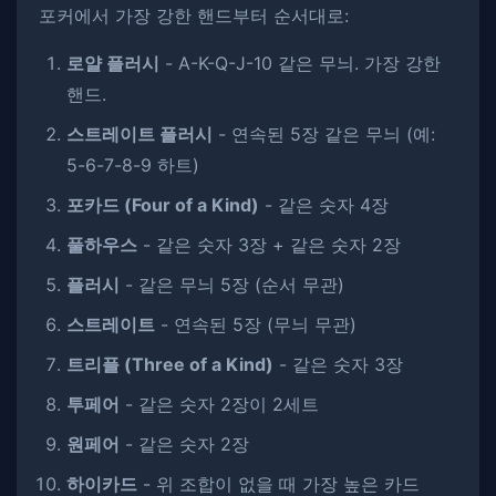
포커에서 가장 강한 핸드부터 순서대로:
로얄 플러시
- A-K-Q-J-10 같은 무늬. ​​가장 강한
핸드.
스트레이트 플러시
- 연속된 5장 같은 무늬 (예:
5-6-7-8-9 하트)
포카드 (Four of a Kind)
- 같은 숫자 4장
풀하우스
- 같은 숫자 3장 + 같은 숫자 2장
플러시
- 같은 무늬 5장 (순서 무관)
스트레이트
- 연속된 5장 (무늬 무관)
트리플 (Three of a Kind)
- 같은 숫자 3장
투페어
- 같은 숫자 2장이 2세트
원페어
- 같은 숫자 2장
하이카드
- 위 조합이 없을 때 가장 높은 카드