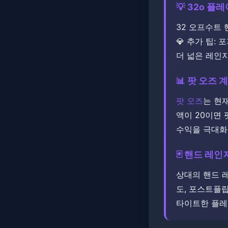
💡 32o 플
32 오프수트 
💎 추가 팁
더 넓은 레인
📊 팟 오즈 
팟 오즈
는 현
액이 20이면
수익을 극대화
🃏 핸드 레인
상대의 핸드 
도, 포스트플
타이트한 플레