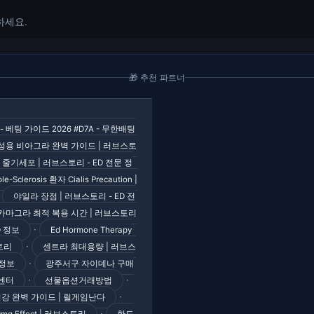
하세요.
🎁 추천 파트너
b - 베팅 가이드 2026 #D7A - 무한배팅
여성용 비아그라 완벽 가이드 | 러브스토
 줄기세포 | 러브스토리 - ED 전문 정
ple-Sclerosis 환자 Cialis Precaution |
·
야일라 장점 | 러브스토리 - ED 전
카마그라 최적 복용 시간 | 러브스토리
·
D 정보
Ed Hormone Therapy
·
스토리
센트라 최대용량 | 러브스
·
 정보
광주서구 자이데나 구매
·
·
아센터
선물옵션거래방법
·
강 완벽 가이드 | 릴게임난다
·
50mg Effect | 러브스토리
한도