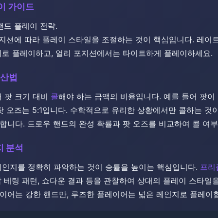
레이 가이드
핸드 플레이 전략.
: 포지션에 따라 플레이 스타일을 조절하는 것이 핵심입니다. 레
지로 플레이하고, 얼리 포지션에서는 타이트하게 플레이하세요.
계산법
재 팟 크기 대비
콜
해야 하는 금액의 비율입니다. ​예를 들어 팟이 
 팟 오즈는 5:1입니다. 수학적으로 유리한 상황에서만 콜하는 것
합니다. ​드로우 핸드의 완성 확률과 팟 오즈를 비교하여 콜 여
지 분석
레인지를 정확히 파악하는 것이 승률을 높이는 핵심입니다.
프리
랍 베팅 패턴, 쇼다운 결과 등을 관찰하여 상대의 플레이 스타일
이어는 강한 핸드만, 루즈한 플레이어는 넓은 레인지로 플레이