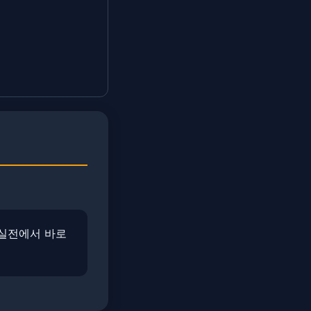
​실전에서 바로