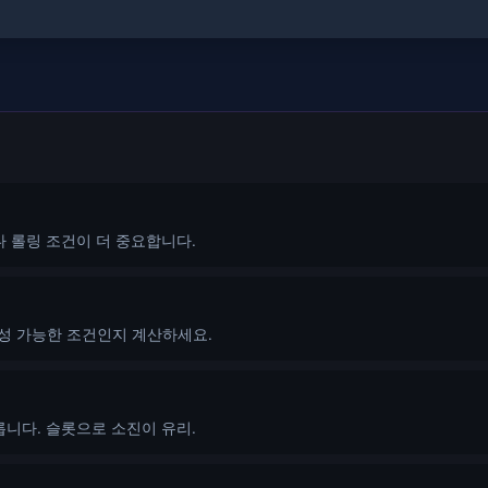
다 롤링 조건이 더 중요합니다.
 달성 가능한 조건인지 계산하세요.
다릅니다. 슬롯으로 소진이 유리.