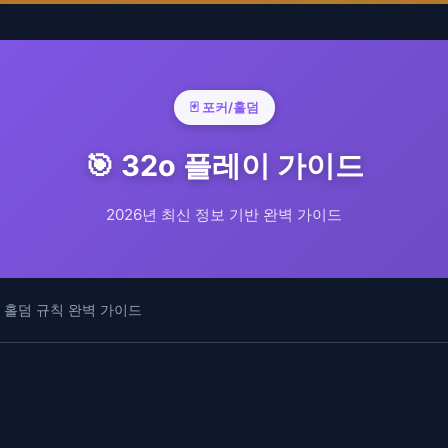
🃏 포커/홀덤
🎯 32o 플레이 가이드
2026년 최신 정보 기반 완벽 가이드
 홀덤 규칙 완벽 가이드