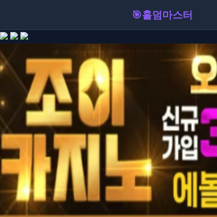
🎯
홀덤마스터