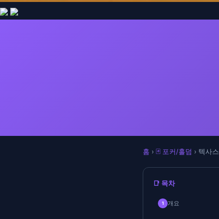
홈
›
🃏 포커/홀덤
› 텍사스
📑 목차
개요
1