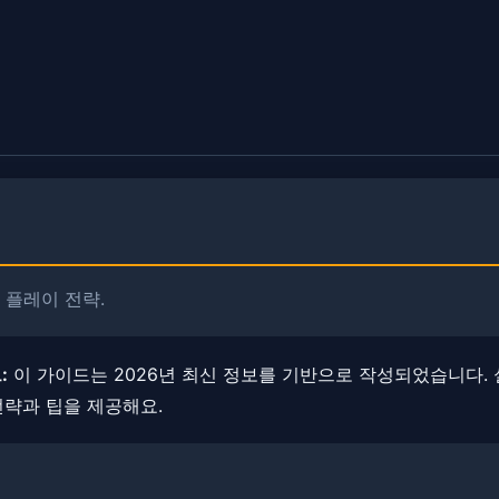
 플레이 전략.
:
이 가이드는 2026년 최신 정보를 기반으로 작성되었습니다. ​
전략과 팁을 제공해요.