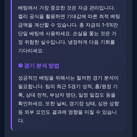
베팅에서 가장 중요한 것은 자금 관리입니다. ​
켈리 공식을 활용하면 기대값에 따른 최적 베팅
금액을 계산할 수 있습니다. 총 자금의 1-5%만
단일 베팅에 사용하세요. ​손실을 쫓는 것은 가
장 위험한 실수입니다. ​​냉정하게 다음 기회를
기다리세요.
⚽ 경기 분석 방법
성공적인 베팅을 위해서는 철저한 경기 분석이
필요합니다. ​​팀의 최근 5경기 성적, 홈/원정 기
록, 상대 전적, 부상자 명단, 일정 밀집도 등을
확인하세요. ​또한 날씨, 경기장 상태, 심판 성향
등 외부 요인도 결과에 영향을 미칠 수 있습니
다.