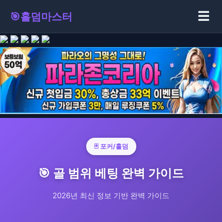
☰
🎯
홀덤마스터
🃏 포커/홀덤
🎯 골 범위 베팅 완벽 가이드
2026년 최신 정보 기반 완벽 가이드