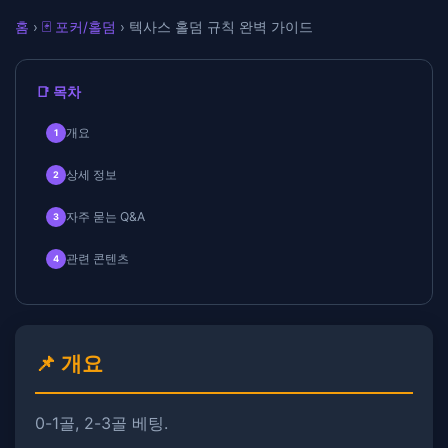
홈
›
🃏 포커/홀덤
› 텍사스 홀덤 규칙 완벽 가이드
📑 목차
개요
1
상세 정보
2
자주 묻는 Q&A
3
관련 콘텐츠
4
📌 개요
0-1골, 2-3골 베팅.