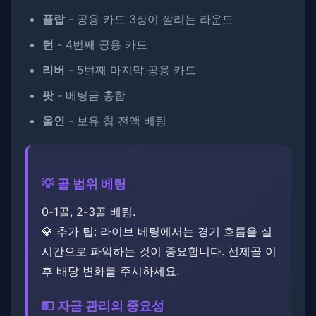
플랍
- 공용 카드 3장이 깔리는 라운드
턴
- 4번째 공용 카드
리버
- 5번째 마지막 공용 카드
팟
- 베팅금 총합
올인
- 보유 칩 전액 베팅
💡 골 범위 베팅
0-1골, 2-3골 베팅.
💎 추가 팁: 라이브 베팅에서는 경기 흐름을 실
시간으로 파악하는 것이 중요합니다. ​선제골 이
후 배당 변화를 주시하세요.
💵 자금 관리의 중요성