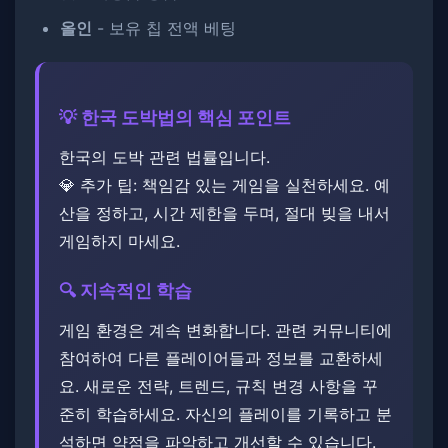
올인
- 보유 칩 전액 베팅
💡 한국 도박법의 핵심 포인트
한국의 도박 관련 법률입니다.
💎 추가 팁: 책임감 있는 게임을 실천하세요. ​​예
산을 정하고, 시간 제한을 두며, 절대 빚을 내서
게임하지 마세요.
🔍 지속적인 학습
게임 환경은 계속 변화합니다. ​관련 커뮤니티에
참여하여 다른 플레이어들과 정보를 교환하세
요. 새로운 전략, 트렌드, 규칙 변경 사항을 꾸
준히 학습하세요. ​자신의 플레이를 기록하고 분
석하면 약점을 파악하고 개선할 수 있습니다.