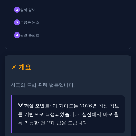
상세 정보
2
궁금증 해소
3
관련 콘텐츠
4
📌 개요
한국의 도박 관련 법률입니다.
💡 핵심 포인트:
이 가이드는 2026년 최신 정보
를 기반으로 작성되었습니다. ​실전에서 바로 활
용 가능한 전략과 팁을 드립니다.