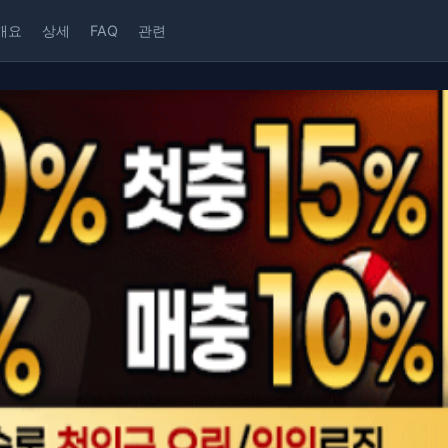
개요
상세
FAQ
관련