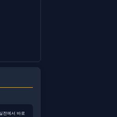
​실전에서 바로