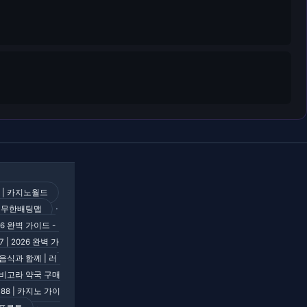
드 | 카지노월드
·
0 - 무한배팅맵
026 완벽 가이드 -
 | 2026 완벽 가
음식과 함께 | 러
비고라 약국 구매
n 188 | 카지노 가이