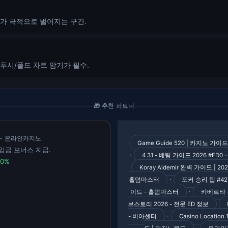
차이가 극적으로 벌어지는 구간.
반 푸시/폴드 차트 암기가 필수.
🎁 추천 파트너
- 온라인카지노
Game Guide 520 | 카지노 가이
입금 보너스 지급.
·
4 31 - 베팅 가이드 2026 #FD
00%
Koray Aldemir 완벽 가이드 | 2
·
홀덤마스터
포커 승리 팁 #427
·
이드 - 홀덤마스터
카베르타 
브스토리 2026 - 전문 ED 정보
·
- 비아센터
Casino Locatio