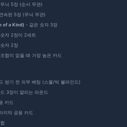
 무늬 5장 (순서 무관)
 연속된 5장 (무늬 무관)
of a Kind)
- 같은 숫자 3장
 숫자 2장이 2세트
 숫자 2장
 조합이 없을 때 가장 높은 카드
드 받기 전 의무 베팅 (스몰/빅 블라인드)
카드 3장이 깔리는 라운드
용 카드
 마지막 공용 카드
총합