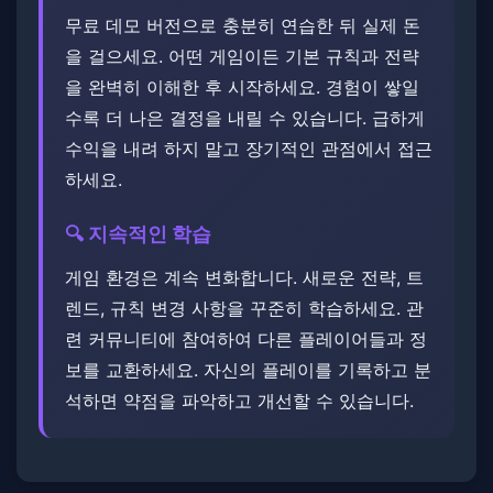
​무료 데모 버전으로 충분히 연습한 뒤 실제 돈
을 걸으세요. 어떤 게임이든 기본 규칙과 전략
을 완벽히 이해한 후 시작하세요. 경험이 쌓일
수록 더 나은 결정을 내릴 수 있습니다. 급하게
수익을 내려 하지 말고 장기적인 관점에서 접근
하세요.
🔍 지속적인 학습
게임 환경은 계속 변화합니다. ​새로운 전략, 트
렌드, 규칙 변경 사항을 꾸준히 학습하세요. ​​관
련 커뮤니티에 참여하여 다른 플레이어들과 정
보를 교환하세요. 자신의 플레이를 기록하고 분
석하면 약점을 파악하고 개선할 수 있습니다.