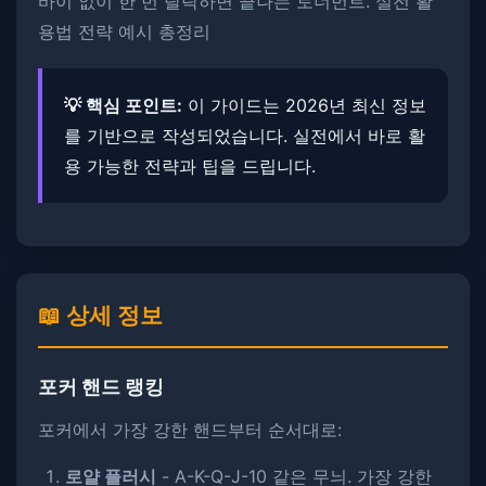
바이 없이 한 번 탈락하면 끝나는 토너먼트. 실전 활
용법 전략 예시 총정리
💡 핵심 포인트:
이 가이드는 2026년 최신 정보
를 기반으로 작성되었습니다. ​​실전에서 바로 활
용 가능한 전략과 팁을 드립니다.
📖 상세 정보
포커 핸드 랭킹
포커에서 가장 강한 핸드부터 순서대로:
로얄 플러시
- A-K-Q-J-10 같은 무늬. ​가장 강한