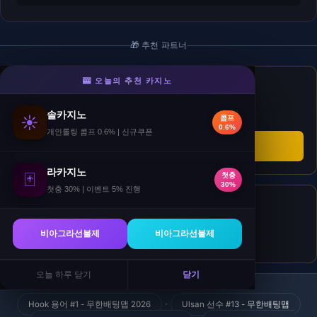
🎁 추천 파트너
🎰 오늘의 추천 카지노
1xBet
- 스포츠베팅
세계 최대 스포츠베팅! 축구,농구,e스포츠. 업계 최고 배당.
솔카지노
☀️
콤프
🎁 첫입금100%(최대€130)
0.6%
개인롤링 콤프 0.6% | 신규쿠폰
가입하기
라카지노
🃏
첫충
30%
첫충 30% | 이벤트 5% 진행
비바카지노
- 온라인카지노
신규가입 후 첫입금 보너스 지급.
비아그라선불제
비아그라선불제
🎁 롤링조건 500%
오늘 하루 닫기
닫기
·
Hook 용어 #1 - 무한배팅맵 2026
Ulsan 선수 #13 - 무한배팅맵