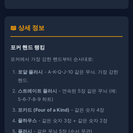
📖 상세 정보
포커 핸드 랭킹
포커에서 가장 강한 핸드부터 순서대로:
로얄 플러시
- A-K-Q-J-10 같은 무늬. ​​가장 강한
핸드.
스트레이트 플러시
- 연속된 5장 같은 무늬 (예:
5-6-7-8-9 하트)
포카드 (Four of a Kind)
- 같은 숫자 4장
풀하우스
- 같은 숫자 3장 + 같은 숫자 2장
플러시
- 같은 무늬 5장 (순서 무관)