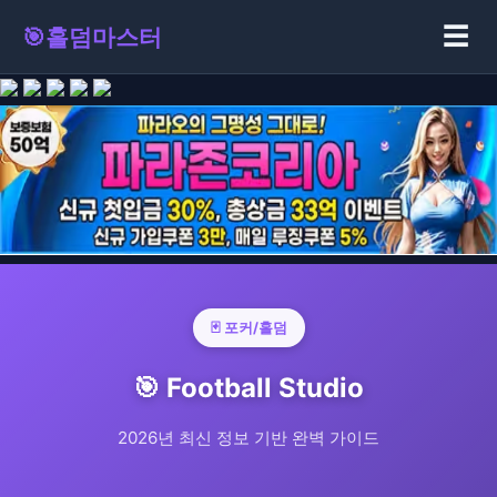
☰
🎯
홀덤마스터
🃏 포커/홀덤
🎯 Football Studio
2026년 최신 정보 기반 완벽 가이드