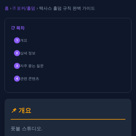
홈
›
🃏 포커/홀덤
› 텍사스 홀덤 규칙 완벽 가이드
📑 목차
개요
1
상세 정보
2
자주 묻는 질문
3
관련 콘텐츠
4
📌 개요
풋볼 스튜디오.