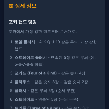
📖 상세 정보
포커 핸드 랭킹
포커에서 가장 강한 핸드부터 순서대로:
로얄 플러시
- A-K-Q-J-10 같은 무늬. ​가장 강한
핸드.
스트레이트 플러시
- 연속된 5장 같은 무늬 (예:
5-6-7-8-9 하트)
포카드 (Four of a Kind)
- 같은 숫자 4장
풀하우스
- 같은 숫자 3장 + 같은 숫자 2장
플러시
- 같은 무늬 5장 (순서 무관)
스트레이트
- 연속된 5장 (무늬 무관)
트리플 (Three of a Kind)
- 같은 숫자 3장