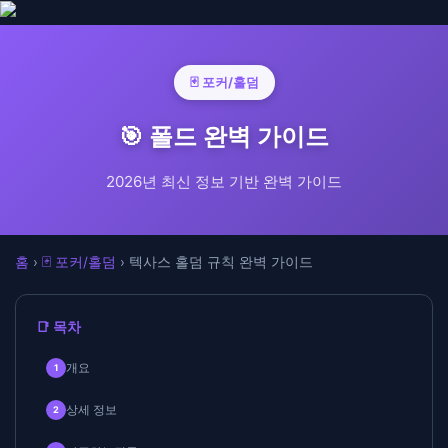
🃏 포커/홀덤
🎯 폴드 완벽 가이드
2026년 최신 정보 기반 완벽 가이드
홈
›
🃏 포커/홀덤
› 텍사스 홀덤 규칙 완벽 가이드
📑 목차
개요
1
상세 정보
2