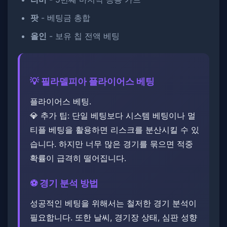
팟
- 베팅금 총합
올인
- 보유 칩 전액 베팅
💡 필라델피아 플라이어스 베팅
플라이어스 베팅.
💎 추가 팁: 단일 베팅보다 시스템 베팅이나 멀
티플 베팅을 활용하면 리스크를 분산시킬 수 있
습니다. 하지만 너무 많은 경기를 묶으면 적중
확률이 급격히 떨어집니다.
⚽ 경기 분석 방법
성공적인 베팅을 위해서는 철저한 경기 분석이
필요합니다. 또한 날씨, 경기장 상태, 심판 성향