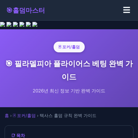
☰
🎯
홀덤마스터
🃏 포커/홀덤
🎯 필라델피아 플라이어스 베팅 완벽 가
이드
2026년 최신 정보 기반 완벽 가이드
홈
›
🃏 포커/홀덤
› 텍사스 홀덤 규칙 완벽 가이드
📑 목차