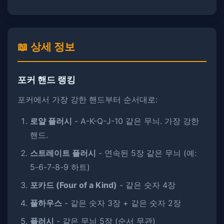
📖 상세 정보
포커 핸드 랭킹
포커에서 가장 강한 핸드부터 순서대로:
로얄 플러시
- A-K-Q-J-10 같은 무늬. 가장 강한
핸드.
스트레이트 플러시
- 연속된 5장 같은 무늬 (예:
5-6-7-8-9 하트)
포카드 (Four of a Kind)
- 같은 숫자 4장
풀하우스
- 같은 숫자 3장 + 같은 숫자 2장
플러시
- 같은 무늬 5장 (순서 무관)