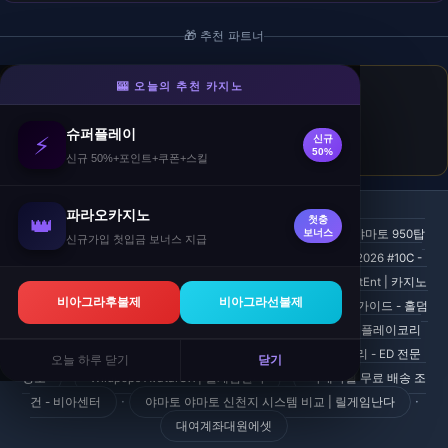
🎁 추천 파트너
🎰 오늘의 추천 카지노
조이카지노
- 우리계열
룰렛/슬롯/스포츠 상시 이벤트 진행.
슈퍼플레이
⚡
신규
🎁 상시 이벤트
50%
신규 50%+포인트+쿠폰+스킬
파라오카지노
👑
첫충
· ·
비고렉스 심각부작용 | 러브스토리 - ED 전문 정보
보너스
야마토 950탑
신규가입 첫입금 보너스 지급
·
진입 완벽 가이드 | 릴게임난다
Epl Yapg - 베팅 가이드 2026 #10C -
·
무한배팅맵
Divine Fortune 슬롯 리뷰 | RTP 96.59% | NetEnt | 카지노
비아그라후불제
비아그라선불제
·
월드
WSOP 2-7 트리플 드로우 완벽 가이드 | 2026 완벽 가이드 - 홀덤
·
·
마스터
야마토현금
Tax Faq | 릴게임난다
플레이코리
·
·
아
룰렛프로그램
메갈리스 최고선택 | 러브스토리 - ED 전문
오늘 하루 닫기
닫기
·
·
정보
Wildpops AvatarUX | 릴게임난다
바데나필 무료 배송 조
·
·
건 - 비아센터
야마토 야마토 신천지 시스템 비교 | 릴게임난다
대여계좌대원에셋