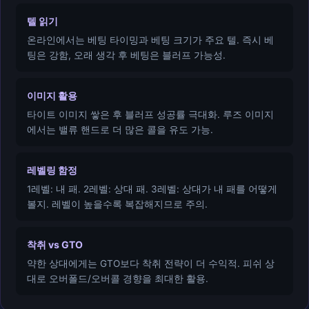
텔 읽기
온라인에서는 베팅 타이밍과 베팅 크기가 주요 텔. 즉시 베
팅은 강함, 오래 생각 후 베팅은 블러프 가능성.
이미지 활용
타이트 이미지 쌓은 후 블러프 성공률 극대화. 루즈 이미지
에서는 밸류 핸드로 더 많은 콜을 유도 가능.
레벨링 함정
1레벨: 내 패. 2레벨: 상대 패. 3레벨: 상대가 내 패를 어떻게
볼지. 레벨이 높을수록 복잡해지므로 주의.
착취 vs GTO
약한 상대에게는 GTO보다 착취 전략이 더 수익적. 피쉬 상
대로 오버폴드/오버콜 경향을 최대한 활용.