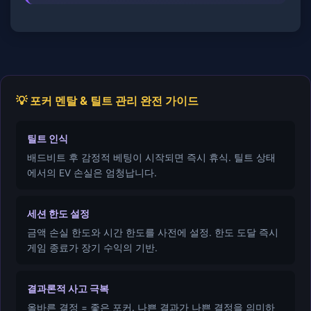
💡 포커 멘탈 & 틸트 관리 완전 가이드
틸트 인식
배드비트 후 감정적 베팅이 시작되면 즉시 휴식. 틸트 상태
에서의 EV 손실은 엄청납니다.
세션 한도 설정
금액 손실 한도와 시간 한도를 사전에 설정. 한도 도달 즉시
게임 종료가 장기 수익의 기반.
결과론적 사고 극복
올바른 결정 = 좋은 포커. 나쁜 결과가 나쁜 결정을 의미하