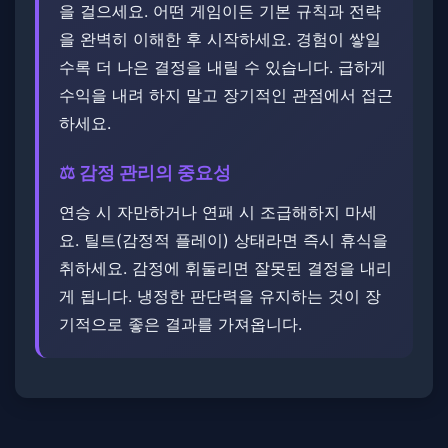
을 걸으세요. 어떤 게임이든 기본 규칙과 전략
을 완벽히 이해한 후 시작하세요. ​​경험이 쌓일
수록 더 나은 결정을 내릴 수 있습니다. ​​급하게
수익을 내려 하지 말고 장기적인 관점에서 접근
하세요.
⚖️ 감정 관리의 중요성
연승 시 자만하거나 연패 시 조급해하지 마세
요. ​틸트(감정적 플레이) 상태라면 즉시 휴식을
취하세요. ​감정에 휘둘리면 잘못된 결정을 내리
게 됩니다. 냉정한 판단력을 유지하는 것이 장
기적으로 좋은 결과를 가져옵니다.