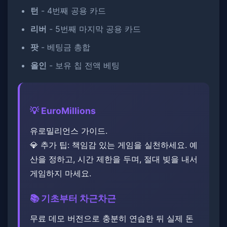
턴
- 4번째 공용 카드
리버
- 5번째 마지막 공용 카드
팟
- 베팅금 총합
올인
- 보유 칩 전액 베팅
💡 EuroMillions
유로밀리언스 가이드.
💎 추가 팁: 책임감 있는 게임을 실천하세요. ​예
산을 정하고, 시간 제한을 두며, 절대 빚을 내서
게임하지 마세요.
📚 기초부터 차근차근
​​무료 데모 버전으로 충분히 연습한 뒤 실제 돈