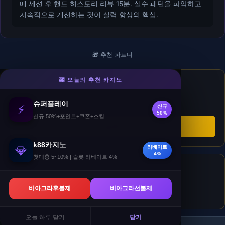
매 세션 후 핸드 히스토리 리뷰 15분. 실수 패턴을 파악하고
지속적으로 개선하는 것이 실력 향상의 핵심.
🎁 추천 파트너
🎰 오늘의 추천 카지노
1xBet
- 스포츠베팅
세계 최대 스포츠베팅! 축구,농구,e스포츠. 업계 최고 배당.
슈퍼플레이
⚡
신규
🎁 첫입금100%(최대€130)
50%
신규 50%+포인트+쿠폰+스킬
가입하기
k88카지노
💎
리베이트
4%
첫매충 5~10% | 슬롯 리베이트 4%
비바카지노
- 온라인카지노
신규가입 후 첫입금 보너스 지급.
비아그라후불제
비아그라선불제
🎁 롤링조건 500%
오늘 하루 닫기
닫기