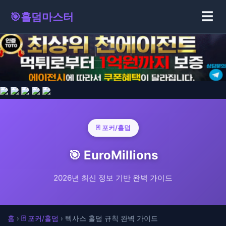
☰
🎯
홀덤마스터
🃏 포커/홀덤
🎯 EuroMillions
2026년 최신 정보 기반 완벽 가이드
홈
›
🃏 포커/홀덤
› 텍사스 홀덤 규칙 완벽 가이드